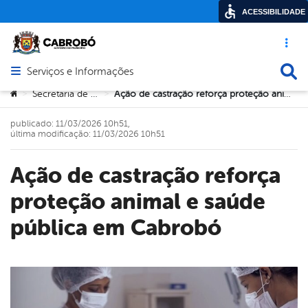
ACESSIBILIDADE
Acesso ráp
Busca
Serviços e Informações
Abrir menu principal de navegação
Você está aqui:
Secretaria de Saúde
Ação de castração reforça proteção animal e saúde pública em Cabrobó
>
>
publicado: 11/03/2026 10h51,
última modificação: 11/03/2026 10h51
Ação de castração reforça
proteção animal e saúde
pública em Cabrobó