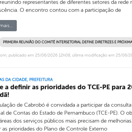
, reunindo representantes de diferentes setores da rede 
scência. O encontro contou com a participação de
mais...
PRIMEIRA REUNIÃO DO COMITÊ INTERSETORIAL DEFINE DIRETRIZES E PRÓXIM
com, publicado em 25/06/2026 12h08, última modificação em 25/06/
AS DA CIDADE
,
PREFEITURA
e a definir as prioridades do TCE-PE para 2
dã!
ulação de Cabrobó é convidada a participar da consulta
nal de Contas do Estado de Pernambuco (TCE-PE). O objet
áreas dos serviços públicos mais precisam de melhorias.
r as prioridades do Plano de Controle Externo