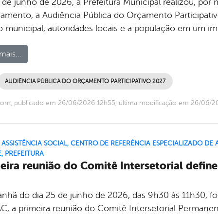
 de junho de 2026, a Prefeitura Municipal realizou, por 
jamento, a Audiência Pública do Orçamento Participati
o municipal, autoridades locais e a população em um i
mais...
AUDIÊNCIA PÚBLICA DO ORÇAMENTO PARTICIPATIVO 2027
com, publicado em 26/06/2026 12h55, última modificação em 26/06/2
,
ASSISTÊNCIA SOCIAL
,
CENTRO DE REFERÊNCIA ESPECIALIZADO DE A
E
,
PREFEITURA
eira reunião do Comitê Intersetorial define
nhã do dia 25 de junho de 2026, das 9h30 às 11h30, foi 
C, a primeira reunião do Comitê Intersetorial Permanen