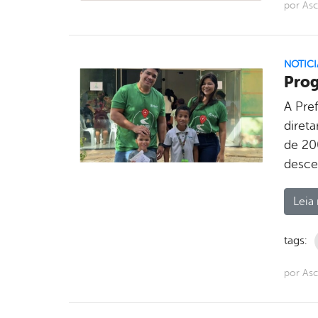
por As
NOTICI
Prog
A Pre
diret
de 20
desce
Leia 
tags:
por As