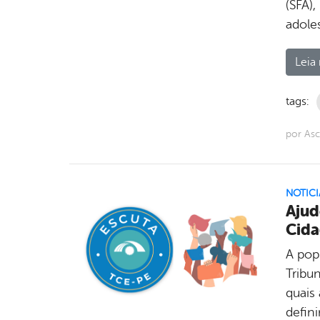
(SFA)
adole
Leia 
tags:
por As
NOTICI
Ajud
Cida
A pop
Tribu
quais 
defini