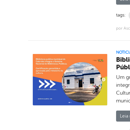
tags:
por As
NOTICI
Bibl
Públ
Um gr
integ
Cultu
munic
Leia 