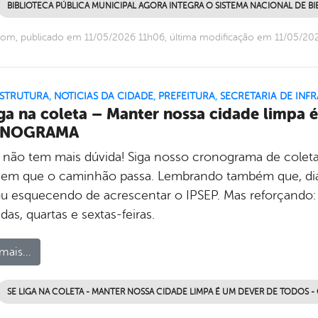
BIBLIOTECA PÚBLICA MUNICIPAL AGORA INTEGRA O SISTEMA NACIONAL DE BI
om, publicado em 11/05/2026 11h06, última modificação em 11/05/20
ESTRUTURA
,
NOTICIAS DA CIDADE
,
PREFEITURA
,
SECRETARIA DE INF
iga na coleta – Manter nossa cidade limpa 
NOGRAMA
 não tem mais dúvida! Siga nosso cronograma de coleta, 
 em que o caminhão passa. Lembrando também que, diant
u esquecendo de acrescentar o IPSEP. Mas reforçando: 
das, quartas e sextas-feiras.
mais...
SE LIGA NA COLETA - MANTER NOSSA CIDADE LIMPA É UM DEVER DE TODOS