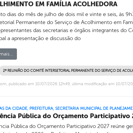
LHIMENTO EM FAMÍLIA ACOLHEDORA
to dias do mês de julho de dois mil e vinte e seis, às 
setorial Permanente do Serviço de Acolhimento em Famíl
epresentantes das secretarias e órgãos integrantes do 
ipal a apresentação e discussão do
mais...
2ª REUNIÃO DO COMITÊ INTERSETORIAL PERMANENTE DO SERVIÇO DE ACOL
om, publicado em 10/07/2026 12h49, última modificação em 10/07/2
AS DA CIDADE
,
PREFEITURA
,
SECRETARIA MUNICIPAL DE PLANEJAM
ência Pública do Orçamento Participativo
ncia Pública do Orçamento Participativo 2027 reúne ge