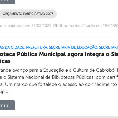
ORÇAMENTO PARTICIPATIVO 2027
com, publicado em 29/05/2026 12h18, última modificação em 29/05/2
AS DA CIDADE
,
PREFEITURA
,
SECRETARIA DE EDUCAÇÃO
,
SECRETARI
ioteca Pública Municipal agora integra o S
icas
ande avanço para a Educação e a Cultura de Cabrobó: N
ra o Sistema Nacional de Bibliotecas Públicas, com certi
ra. Um marco que fortalece o acesso ao conhecimento e 
ípio.
mais...