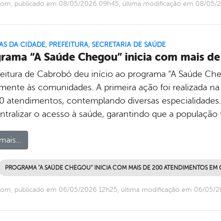
com, publicado em 08/05/2026 09h45, última modificação em 08/05/
AS DA CIDADE
,
PREFEITURA
,
SECRETARIA DE SAÚDE
rama “A Saúde Chegou” inicia com mais d
feitura de Cabrobó deu início ao programa “A Saúde Che
amente às comunidades. A primeira ação foi realizada na
0 atendimentos, contemplando diversas especialidades. 
ntralizar o acesso à saúde, garantindo que a populaçã
mais...
PROGRAMA “A SAÚDE CHEGOU” INICIA COM MAIS DE 200 ATENDIMENTOS EM
com, publicado em 06/05/2026 12h25, última modificação em 06/05/