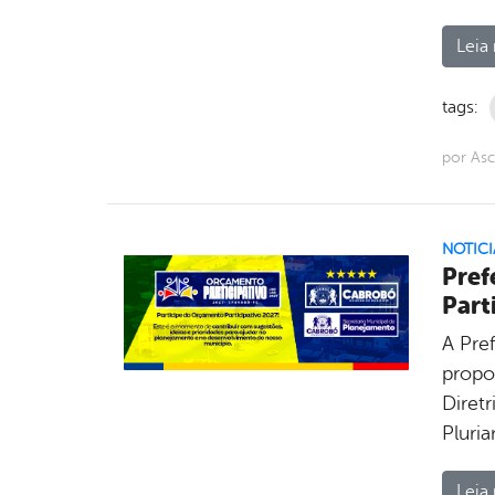
Leia 
tags:
por As
NOTICI
Pref
Part
A Pre
propos
Diret
Pluri
Leia 