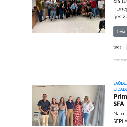
dia 10
Plane
gestã
Leia 
tags:
por As
SAÚDE
CIDAD
Prim
SFA
Na ma
SEPLA