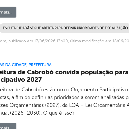
mais...
ESCUTA CIDADÃ SEGUE ABERTA PARA DEFINIR PRIORIDADES DE FISCALIZAÇÃO
com, publicado em 17/06/2026 13h00, última modificação em 18/06/2
AS DA CIDADE
,
PREFEITURA
eitura de Cabrobó convida população para
icipativo 2027
feitura de Cabrobó está com o Orçamento Participativo 
tas, a fim de definir as prioridades a serem analisadas
rizes Orçamentárias (2027), da LOA – Lei Orçamentária A
anual (2026–2030). O que é isso?
mais...