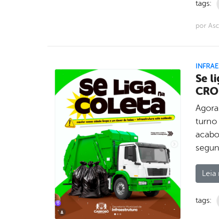
tags:
por Asc
INFRA
Se l
CRO
Agora
turno
acabo
segun
Leia 
tags: