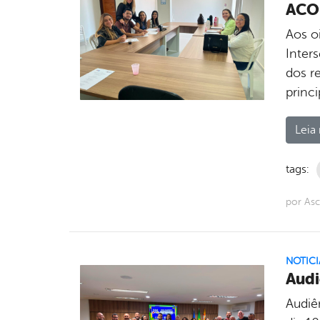
ACO
Aos oi
Inter
dos r
princ
Leia 
tags:
por Asc
NOTICI
Audi
Audiê