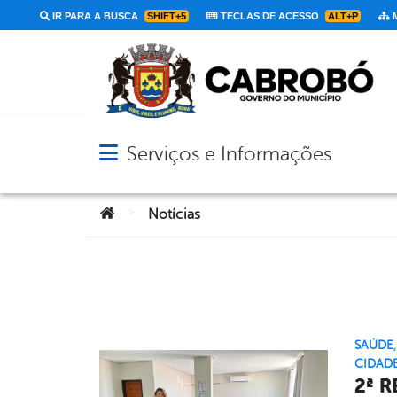
IR PARA A BUSCA
SHIFT+5
TECLAS DE ACESSO
ALT+P
M
Serviços e Informações
Abrir menu principal de navegação
Você está aqui:
>
Notícias
SAÚDE
CIDAD
2ª 