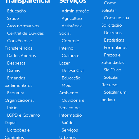
Transparência
Serviços
Como
solicitar
Educação
Administração
Consulte sua
Saúde
Agricultura
Solicitação
Atos normativos
Assistência
Decretos
Central de Dúvidas
Social
Estatísticas
Convênios e
Controle
Formulários
Transferências
Interno
Prazos e
Dados Abertos
Cultura e
autoridades
Despesas
Lazer
Sic Físico
Diárias
Defesa Civil
Solicitar
Emendas
Educação
Recurso
parlamentares
Meio
Solicitar um
Estrutura
Ambiente
pedido
Organizacional
Ouvidoria e
Inicio
Serviço de
LGPD e Governo
Informação
Digital
Saúde
Licitações e
Serviços
Contratos
Urbanos