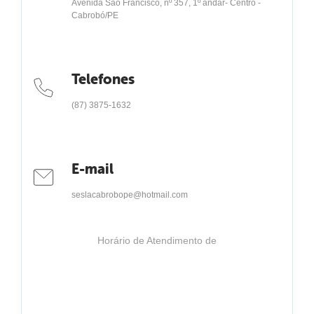
Avenida São Francisco, nº 357, 1º andar- Centro -
Cabrobó/PE
Telefones
(87) 3875-1632
E-mail
seslacabrobope@hotmail.com
Horário de Atendimento de