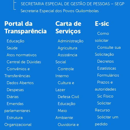
SECRETARIA ESPECIAL DE GESTÃO DE PESSOAS – SEGP
Secretaria Especial dos Povos Quilombolas
Portal da
Carta de
E-sic
Transparência
Serviços
Como
solicitar
Educação
Administração
Consulte sua
Saúde
Agricultura
Solicitação
Atos normativos
Assistência
Decretos
Central de Dúvidas
Social
Estatísticas
Convênios e
Controle
Formulários
Transferências
Interno
Prazos e
Dados Abertos
Cultura e
autoridades
Despesas
Lazer
Sic Físico
Diárias
Defesa Civil
Solicitar
Emendas
Educação
Recurso
parlamentares
Meio
Solicitar um
Estrutura
Ambiente
pedido
Organizacional
Ouvidoria e