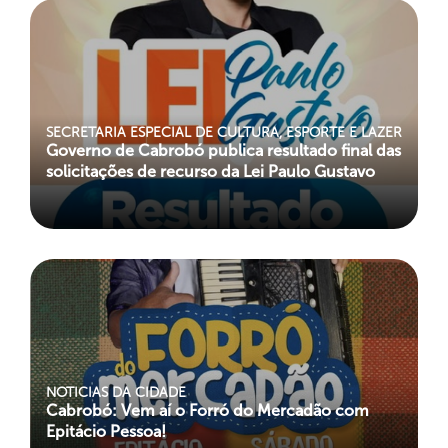
SECRETARIA ESPECIAL DE CULTURA, ESPORTE E LAZER
Governo de Cabrobó publica resultado final das
solicitações de recurso da Lei Paulo Gustavo
NOTICIAS DA CIDADE
Cabrobó: Vem aí o Forró do Mercadão com
Epitácio Pessoa!