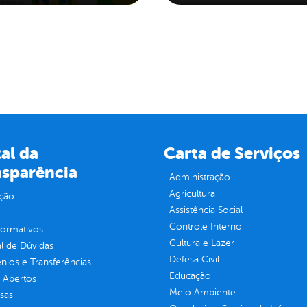
al da
Carta de Serviços
nsparência
Administração
Agricultura
ção
Assistência Social
Controle Interno
normativos
Cultura e Lazer
l de Dúvidas
Defesa Civil
ios e Transferências
Educação
 Abertos
Meio Ambiente
sas