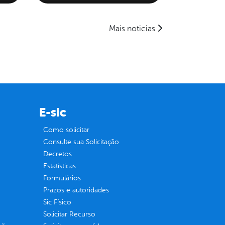
Mais noticias
E-sic
Como solicitar
Consulte sua Solicitação
Decretos
Estatísticas
Formulários
Prazos e autoridades
Sic Físico
Solicitar Recurso