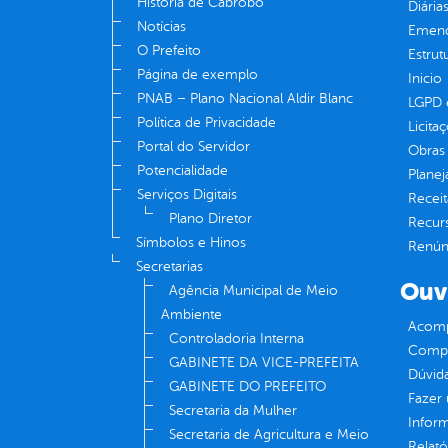
História de Cabrobó
Diária
Notícias
Emend
O Prefeito
Estrut
Página de exemplo
Inicio
PNAB – Plano Nacional Aldir Blanc
LGPD e
Política de Privacidade
Licita
Portal do Servidor
Obras 
Potencialidade
Plane
Serviços Digitais
Receit
Plano Diretor
Recur
Símbolos e Hinos
Renúnc
Secretarias
Ouv
Agência Municipal de Meio
Ambiente
Acomp
Controladoria Interna
Compe
GABINETE DA VICE-PREFEITA
Dúvid
GABINETE DO PREFEITO
Fazer
Secretaria da Mulher
Infor
Secretaria de Agricultura e Meio
Relató