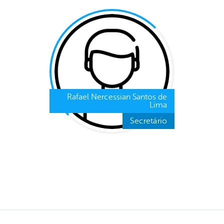
Rafael Nercessian Santos de
Lima
Secretário