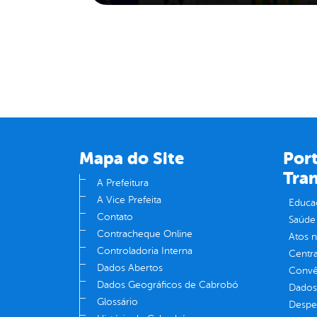
Mapa do Site
Port
Tra
A Prefeitura
A Vice Prefeita
Educa
Contato
Saúde
Contracheque Online
Atos 
Controladoria Interna
Centra
Dados Abertos
Convên
Dados Geográficos de Cabrobó
Dados
Glossário
Despe