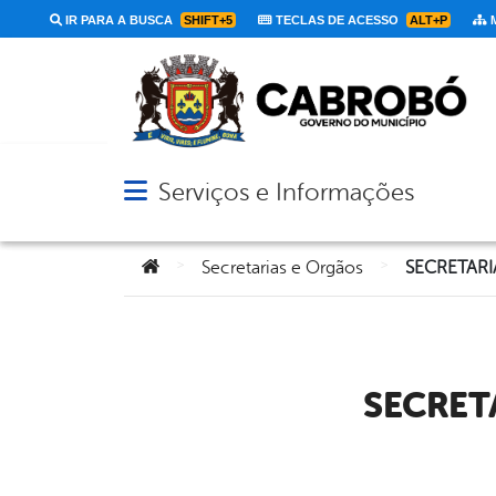
IR PARA A BUSCA
SHIFT+5
TECLAS DE ACESSO
ALT+P
M
Serviços e Informações
Abrir menu principal de navegação
Você está aqui:
>
>
Secretarias e Orgãos
SECRETARI
SECRE