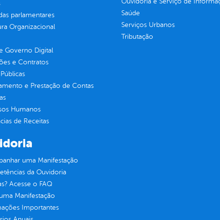
Ouvidoria e Serviço de Informa
s
Saúde
as parlamentares
Serviços Urbanos
ura Organizacional
Tributação
 Governo Digital
ções e Contratos
Públicas
jamento e Prestação de Contas
as
sos Humanos
ias de Receitas
idoria
anhar uma Manifestação
tências da Ouvidoria
as? Acesse o FAQ
 uma Manifestação
mações Importantes
rios Anuais