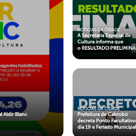
NOTICIAS DA CIDADE
A Secretaria Especial de
Cultura informa que
o RESULTADO PRELIMINA
o RESULTADO FINAL DE
CLASSIFICAÇÃO – EDITA
01/2025 – POLÍTICA
NACIONAL ALDIR BLANC
FOMENTO À CULTURA –
CABROBÓ/PE, já está
lançado.
NOTICIAS DA CIDADE
 Aldir Blanc
Prefeitura de Cabrobó
decreta Ponto Facultativo
dia 19 e Feriado Municipa
dia 24 de junho