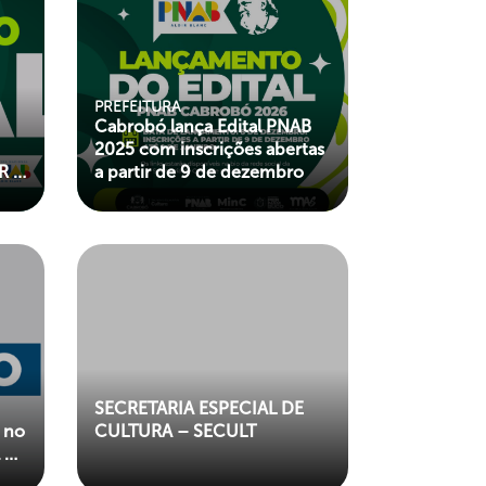
PREFEITURA
Cabrobó lança Edital PNAB
2025 com inscrições abertas
R e
a partir de 9 de dezembro
L
 DE
SECRETARIA ESPECIAL DE
 no
CULTURA – SECULT
l no