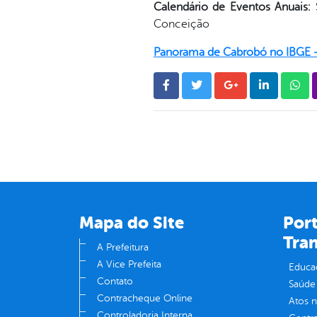
Calendário de Eventos Anuais:
S
Conceição
Panorama de Cabrobó no IBGE –
Mapa do Site
Port
Tra
A Prefeitura
A Vice Prefeita
Educa
Contato
Saúde
Contracheque Online
Atos 
Controladoria Interna