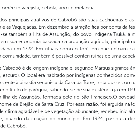
Comércio varejista, cebola, arroz e melancia
os principais atrativos de Cabrobó são suas cachoeiras e as
e as Vaquejadas. Em dezembro a atração fica por conta da fes
se também a Ilha de Assunção, do povo indígena Truká, a mai
 tem sua economia baseada na produção agrícola, principalment
fundada em 1722. Em rituais como o toré, em que entoam c
 Na comunidade, também é possível conferi ruínas de uma capela
Cabrobó é de origem indígena e, segundo Martius significa ár
o, escuro). O local era habitado por indígenas conhecidos co
rtencente à dinastia sertanista da Casa da Torre, instalou-se co
 o título de paróquia, sabendo-se de sua existência já em 1698
a Ilha de Assunção, formada pelo rio São Francisco.O povoa
ome de Brejão de Santa Cruz. Por essa razão, foi erguida na 
 de clima agradável e de vegetação abundante, recebeu inici
nte, quando da criação do município. Em 1924, passou a d
 de Cabrobó.