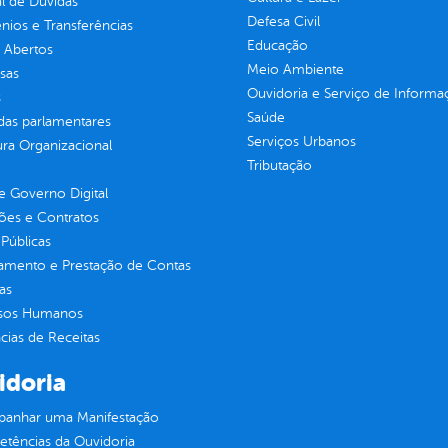
l de Dúvidas
Defesa Civil
ios e Transferências
Educação
 Abertos
Meio Ambiente
sas
Ouvidoria e Serviço de Informa
s
Saúde
as parlamentares
Serviços Urbanos
ura Organizacional
Tributação
 Governo Digital
ções e Contratos
Públicas
jamento e Prestação de Contas
as
sos Humanos
ias de Receitas
idoria
anhar uma Manifestação
tências da Ouvidoria