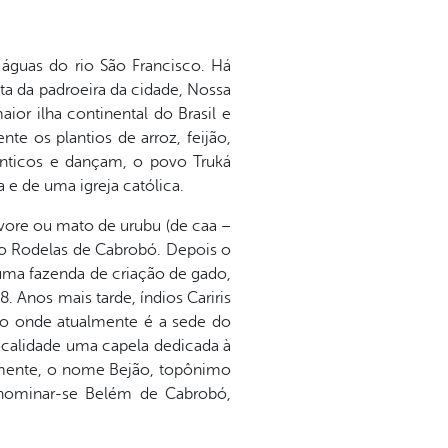
 águas do rio São Francisco. Há
ta da padroeira da cidade, Nossa
or ilha continental do Brasil e
e os plantios de arroz, feijão,
ânticos e dançam, o povo Truká
 e de uma igreja católica.
vore ou mato de urubu (de caa –
mo Rodelas de Cabrobó. Depois o
m uma fazenda de criação de gado,
. Anos mais tarde, índios Cariris
do onde atualmente é a sede do
localidade uma capela dedicada à
almente, o nome Bejão, topônimo
enominar-se Belém de Cabrobó,