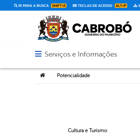
IR PARA A BUSCA
SHIFT+5
TECLAS DE ACESSO
ALT+P
M
Serviços e Informações
Abrir menu principal de navegação
Você está aqui:
>
Potencialidade
Cultura e Turismo