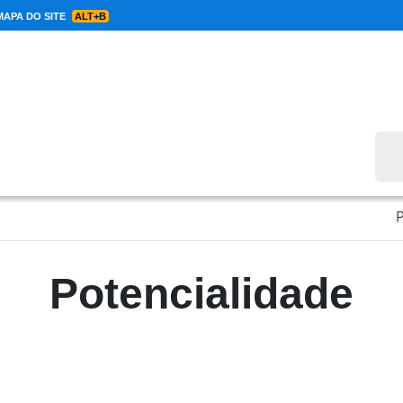
APA DO SITE
ALT+B
Bus
P
Potencialidade