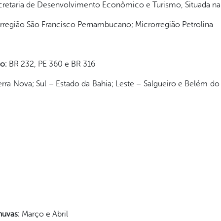
cretaria de Desenvolvimento Econômico e Turismo, Situada na 
região São Francisco Pernambucano; Microrregião Petrolina
io:
BR 232, PE 360 e BR 316
erra Nova; Sul – Estado da Bahia; Leste – Salgueiro e Belém d
C
huvas:
Março e Abril