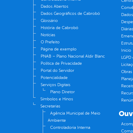
Centra
Dados Abertos
Convên
Dados Geográficos de Cabrobó
Dados
Glossário
Despe
História de Cabrobó
Diária
Notícias
Emend
O Prefeito
Estrut
Página de exemplo
Inicio
PNAB – Plano Nacional Aldir Blanc
LGPD e
Política de Privacidade
Licita
Portal do Servidor
Obras 
Potencialidade
Plane
Serviços Digitais
Receit
Plano Diretor
Recur
Símbolos e Hinos
Renúnc
Secretarias
Ouv
Agência Municipal de Meio
Ambiente
Acomp
Controladoria Interna
Compe