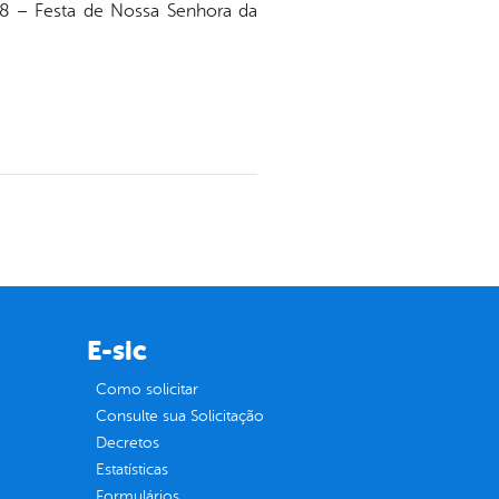
8 – Festa de Nossa Senhora da
E-sic
Como solicitar
Consulte sua Solicitação
Decretos
Estatísticas
Formulários