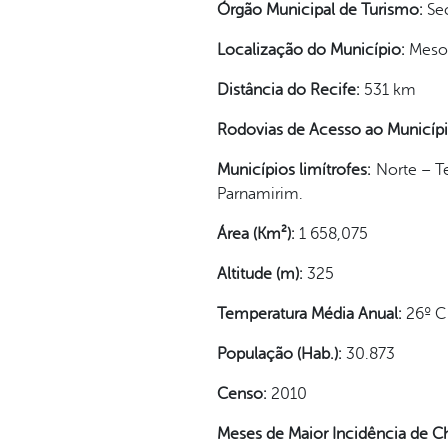
Órgão Municipal de Turismo:
Se
Localização do Município:
Mesor
Distância do Recife:
531 km
Rodovias de Acesso ao Municíp
Municípios limítrofes:
Norte – T
Parnamirim.
Área (Km²):
1 658,075
Altitude (m):
325
Temperatura Média Anual:
26º 
População (Hab.):
30.873
Censo:
2010
Meses de Maior Incidência de C