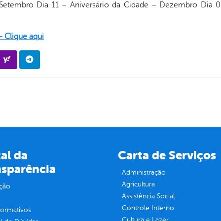
etembro Dia 11 – Aniversário da Cidade – Dezembro Dia 0
 Clique aqui
al da
Carta de Serviços
nsparência
Administração
Agricultura
ção
Assistência Social
Controle Interno
normativos
Cultura e Lazer