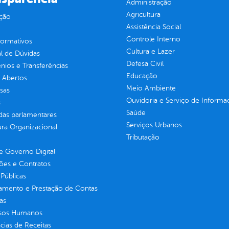
Administração
Agricultura
ção
Assistência Social
Controle Interno
normativos
Cultura e Lazer
l de Dúvidas
Defesa Civil
ios e Transferências
Educação
 Abertos
Meio Ambiente
sas
Ouvidoria e Serviço de Informa
s
Saúde
as parlamentares
Serviços Urbanos
ura Organizacional
Tributação
 Governo Digital
ções e Contratos
Públicas
jamento e Prestação de Contas
as
sos Humanos
ias de Receitas