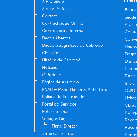
A Prefeitura
A Vice Prefeita
Educa
Contato
Saúde
Contracheque Online
Atos 
Controladoria Interna
Centra
Dados Abertos
Convên
Dados Geográficos de Cabrobó
Dados
Glossário
Despe
História de Cabrobó
Diária
Notícias
Emend
O Prefeito
Estrut
Página de exemplo
Inicio
PNAB – Plano Nacional Aldir Blanc
LGPD e
Política de Privacidade
Licita
Portal do Servidor
Obras 
Potencialidade
Plane
Serviços Digitais
Receit
Plano Diretor
Recur
Símbolos e Hinos
Renúnc