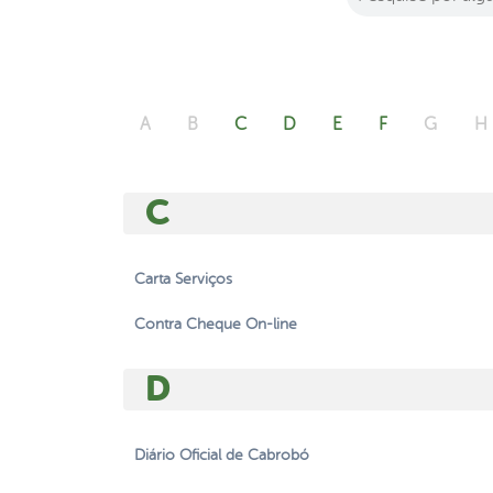
A
B
C
D
E
F
G
H
C
Carta Serviços
Contra Cheque On-line
D
Diário Oficial de Cabrobó