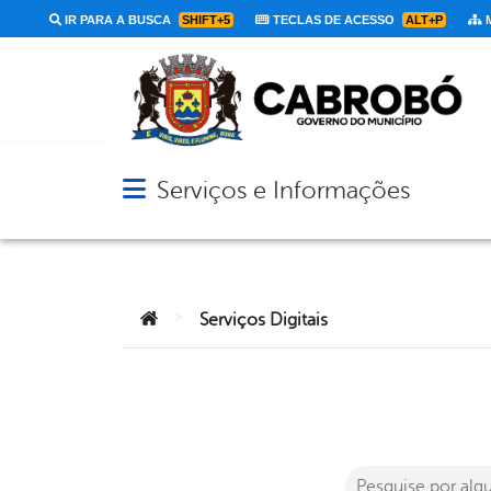
IR PARA A BUSCA
SHIFT+5
TECLAS DE ACESSO
ALT+P
M
Serviços e Informações
Abrir menu principal de navegação
Você está aqui:
>
Serviços Digitais