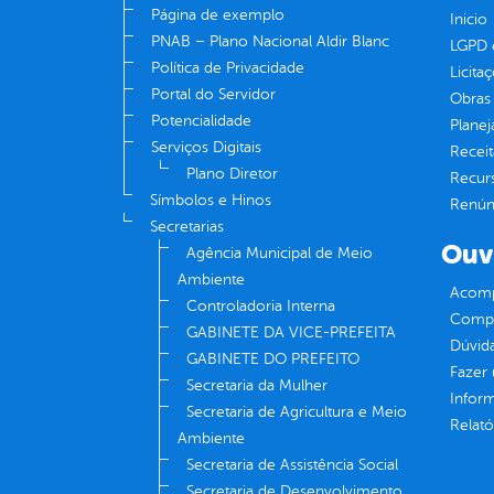
Página de exemplo
Inicio
PNAB – Plano Nacional Aldir Blanc
LGPD e
Política de Privacidade
Licita
Portal do Servidor
Obras 
Potencialidade
Plane
Serviços Digitais
Receit
Plano Diretor
Recur
Símbolos e Hinos
Renúnc
Secretarias
Ouv
Agência Municipal de Meio
Ambiente
Acomp
Controladoria Interna
Compe
GABINETE DA VICE-PREFEITA
Dúvid
GABINETE DO PREFEITO
Fazer
Secretaria da Mulher
Infor
Secretaria de Agricultura e Meio
Relató
Ambiente
Secretaria de Assistência Social
Secretaria de Desenvolvimento