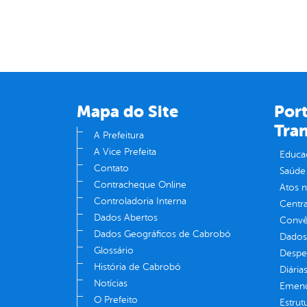
Mapa do Site
Port
Tra
A Prefeitura
A Vice Prefeita
Educa
Contato
Saúde
Contracheque Online
Atos 
Controladoria Interna
Centra
Dados Abertos
Convên
Dados Geográficos de Cabrobó
Dados
Glossário
Despe
História de Cabrobó
Diária
Notícias
Emend
O Prefeito
Estrut