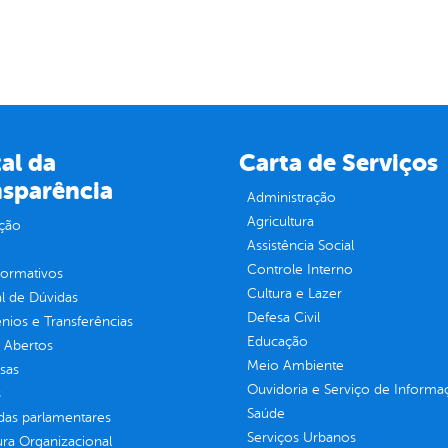
al da
Carta de Serviços
nsparência
Administração
Agricultura
ção
Assistência Social
Controle Interno
normativos
Cultura e Lazer
l de Dúvidas
Defesa Civil
ios e Transferências
Educação
 Abertos
Meio Ambiente
sas
Ouvidoria e Serviço de Informa
s
Saúde
as parlamentares
Serviços Urbanos
ura Organizacional