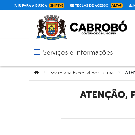
IR PARA A BUSCA
SHIFT+5
TECLAS DE ACESSO
ALT+P
M
Serviços e Informações
Abrir menu principal de navegação
Você está aqui:
>
>
Secretaria Especial de Cultura
ATENÇÃO, FAZEDORES E FAZEDORAS DE CULTURA DE