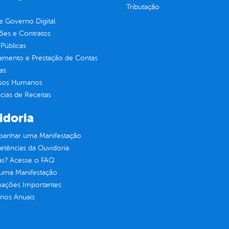
Tributação
 Governo Digital
ções e Contratos
Públicas
jamento e Prestação de Contas
as
sos Humanos
ias de Receitas
idoria
anhar uma Manifestação
tências da Ouvidoria
as? Acesse o FAQ
 uma Manifestação
mações Importantes
rios Anuais