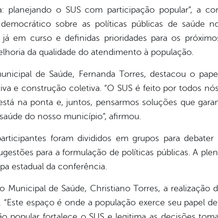
 planejando o SUS com participação popular”, a con
e democrático sobre as políticas públicas de saúde n
s já em curso e definidas prioridades para os próx
lhoria da qualidade do atendimento à população.
 municipal de Saúde, Fernanda Torres, destacou o pap
iva e construção coletiva. “O SUS é feito por todos n
está na ponta e, juntos, pensarmos soluções que garan
saúde do nosso município”, afirmou.
rticipantes foram divididos em grupos para debater
estões para a formulação de políticas públicas. A plen
a estadual da conferência.
o Municipal de Saúde, Christiano Torres, a realização
l. “Este espaço é onde a população exerce seu papel de 
o popular fortalece o SUS e legitima as decisões toma