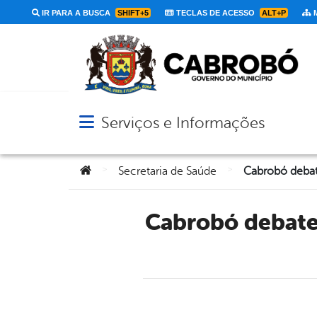
IR PARA A BUSCA
SHIFT+5
TECLAS DE ACESSO
ALT+P
M
Serviços e Informações
Abrir menu principal de navegação
Você está aqui:
>
>
Secretaria de Saúde
Cabrobó debate o futuro da saúde pública na 11ª Conferência