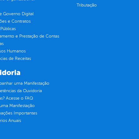
Tributação
 Governo Digital
ções e Contratos
Públicas
jamento e Prestação de Contas
as
sos Humanos
ias de Receitas
idoria
anhar uma Manifestação
tências da Ouvidoria
as? Acesse o FAQ
 uma Manifestação
mações Importantes
rios Anuais