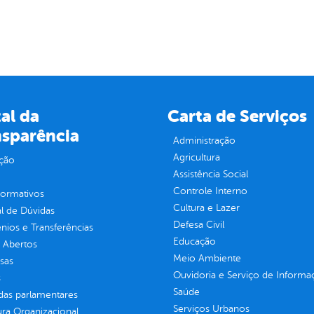
al da
Carta de Serviços
nsparência
Administração
Agricultura
ção
Assistência Social
Controle Interno
normativos
Cultura e Lazer
l de Dúvidas
Defesa Civil
ios e Transferências
Educação
 Abertos
Meio Ambiente
sas
Ouvidoria e Serviço de Informa
s
Saúde
as parlamentares
Serviços Urbanos
ura Organizacional