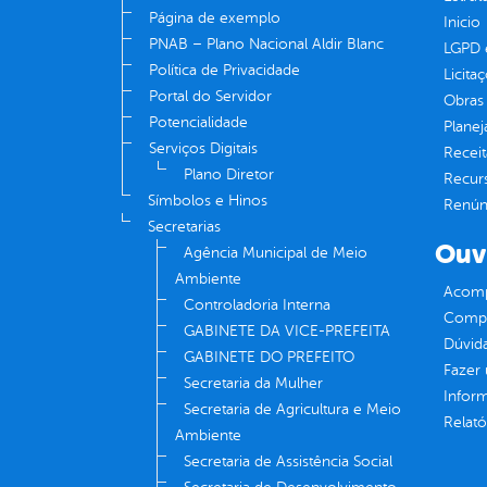
Página de exemplo
Inicio
PNAB – Plano Nacional Aldir Blanc
LGPD e
Política de Privacidade
Licita
Portal do Servidor
Obras 
Potencialidade
Plane
Serviços Digitais
Receit
Plano Diretor
Recur
Símbolos e Hinos
Renúnc
Secretarias
Ouv
Agência Municipal de Meio
Ambiente
Acomp
Controladoria Interna
Compe
GABINETE DA VICE-PREFEITA
Dúvid
GABINETE DO PREFEITO
Fazer
Secretaria da Mulher
Infor
Secretaria de Agricultura e Meio
Relató
Ambiente
Secretaria de Assistência Social