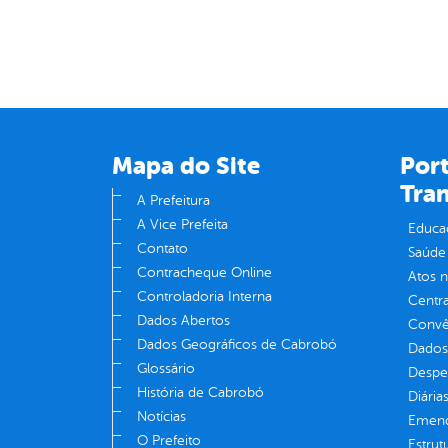
Mapa do Site
Port
Tra
A Prefeitura
A Vice Prefeita
Educa
Contato
Saúde
Contracheque Online
Atos 
Controladoria Interna
Centra
Dados Abertos
Convên
Dados Geográficos de Cabrobó
Dados
Glossário
Despe
História de Cabrobó
Diária
Notícias
Emend
O Prefeito
Estrut