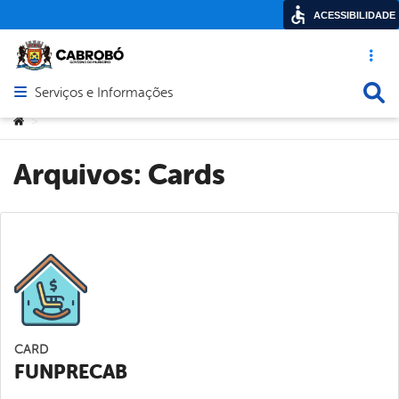
ACESSIBILIDADE
Acesso ráp
Busca
Serviços e Informações
Abrir menu principal de navegação
Você está aqui:
>
Arquivos:
Cards
CARD
FUNPRECAB