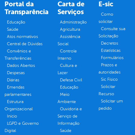
Portal da
Carta de
E-sic
Transparência
Serviços
Como
solicitar
Educação
Administração
Consulte sua
Saúde
Agricultura
Solicitação
Atos normativos
Assistência
Decretos
Central de Dúvidas
Social
Estatísticas
Convênios e
Controle
Formulários
Transferências
Interno
Prazos e
Dados Abertos
Cultura e
autoridades
Despesas
Lazer
Sic Físico
Diárias
Defesa Civil
Solicitar
Emendas
Educação
Recurso
parlamentares
Meio
Solicitar um
Estrutura
Ambiente
pedido
Organizacional
Ouvidoria e
Inicio
Serviço de
LGPD e Governo
Informação
Digital
Saúde