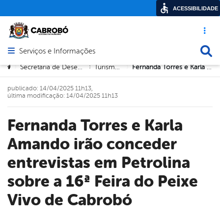
ACESSIBILIDADE
Acesso ráp
Busca
Serviços e Informações
Abrir menu principal de navegação
Você está aqui:
Secretaria de Desenvolvimento Econômico
Turismo e Cidades
Fernanda Torres e Karla Amando irão conceder entrevistas em Petrolina sobre a 16ª Feira do Peixe Vivo de Cabrobó
>
>
>
publicado: 14/04/2025 11h13,
última modificação: 14/04/2025 11h13
Fernanda Torres e Karla
Amando irão conceder
entrevistas em Petrolina
sobre a 16ª Feira do Peixe
Vivo de Cabrobó