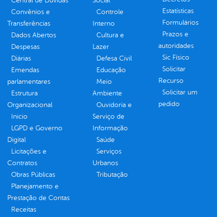
Central de Dúvidas
Social
Estatísticas
Convênios e
Controle
Formulários
Transferências
Interno
Prazos e
Dados Abertos
Cultura e
autoridades
Despesas
Lazer
Sic Físico
Diárias
Defesa Civil
Solicitar
Emendas
Educação
Recurso
parlamentares
Meio
Solicitar um
Estrutura
Ambiente
pedido
Organizacional
Ouvidoria e
Inicio
Serviço de
LGPD e Governo
Informação
Digital
Saúde
Licitações e
Serviços
Contratos
Urbanos
Obras Públicas
Tributação
Planejamento e
Prestação de Contas
Receitas