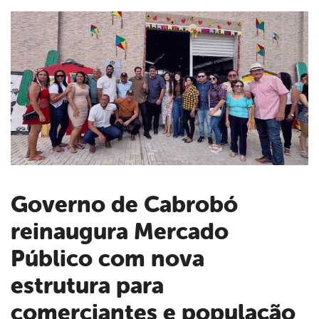
Governo de Cabrobó
reinaugura Mercado
book
Público com nova
er
estrutura para
comerciantes e população