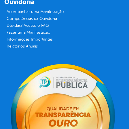
Ouvidoria
Acompanhar uma Manifestação
Competências da Ouvidoria
Dúvidas? Acesse o FAQ
Fazer uma Manifestação
Informações Importantes
Relatórios Anuais