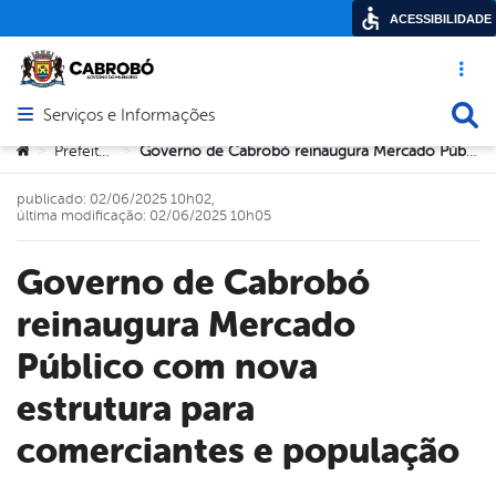
ACESSIBILIDADE
Acesso ráp
Busca
Serviços e Informações
Abrir menu principal de navegação
Você está aqui:
Prefeitura
Governo de Cabrobó reinaugura Mercado Público com nova estrutura para comerciantes e população
>
>
publicado: 02/06/2025 10h02,
última modificação: 02/06/2025 10h05
Governo de Cabrobó
reinaugura Mercado
Público com nova
estrutura para
comerciantes e população