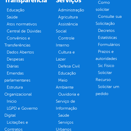
Transparência
Serviços
Como
solicitar
Educação
Administração
Consulte sua
Saúde
Agricultura
Solicitação
Atos normativos
Assistência
Decretos
Central de Dúvidas
Social
Estatísticas
Convênios e
Controle
Formulários
Transferências
Interno
Prazos e
Dados Abertos
Cultura e
autoridades
Despesas
Lazer
Sic Físico
Diárias
Defesa Civil
Solicitar
Emendas
Educação
Recurso
parlamentares
Meio
Solicitar um
Estrutura
Ambiente
pedido
Organizacional
Ouvidoria e
Inicio
Serviço de
LGPD e Governo
Informação
Digital
Saúde
Licitações e
Serviços
Contratos
Urbanos