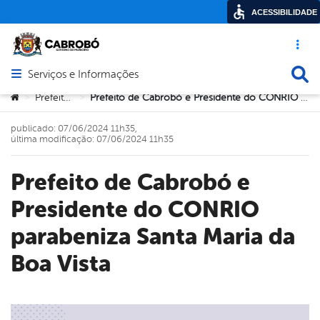
ACESSIBILIDADE
Acesso ráp
Busca
Serviços e Informações
Abrir menu principal de navegação
Você está aqui:
Prefeitura
Prefeito de Cabrobó e Presidente do CONRIO parabeniza Santa Maria da Boa Vista
>
>
publicado: 07/06/2024 11h35,
última modificação: 07/06/2024 11h35
Prefeito de Cabrobó e
Presidente do CONRIO
parabeniza Santa Maria da
Boa Vista