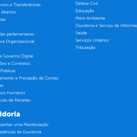
Defesa Civil
ios e Transferências
Educação
 Abertos
Meio Ambiente
sas
Ouvidoria e Serviço de Informa
s
Saúde
as parlamentares
Serviços Urbanos
ura Organizacional
Tributação
 Governo Digital
ções e Contratos
Públicas
jamento e Prestação de Contas
as
sos Humanos
ias de Receitas
idoria
anhar uma Manifestação
tências da Ouvidoria