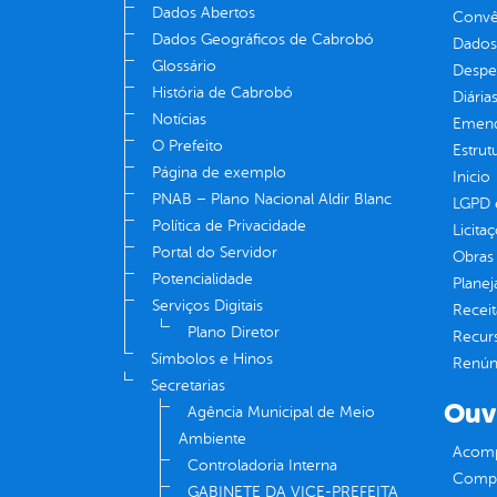
Dados Abertos
Convên
Dados Geográficos de Cabrobó
Dados
Glossário
Despe
História de Cabrobó
Diária
Notícias
Emend
O Prefeito
Estrut
Página de exemplo
Inicio
PNAB – Plano Nacional Aldir Blanc
LGPD e
Política de Privacidade
Licita
Portal do Servidor
Obras 
Potencialidade
Plane
Serviços Digitais
Receit
Plano Diretor
Recur
Símbolos e Hinos
Renúnc
Secretarias
Ouv
Agência Municipal de Meio
Ambiente
Acomp
Controladoria Interna
Compe
GABINETE DA VICE-PREFEITA