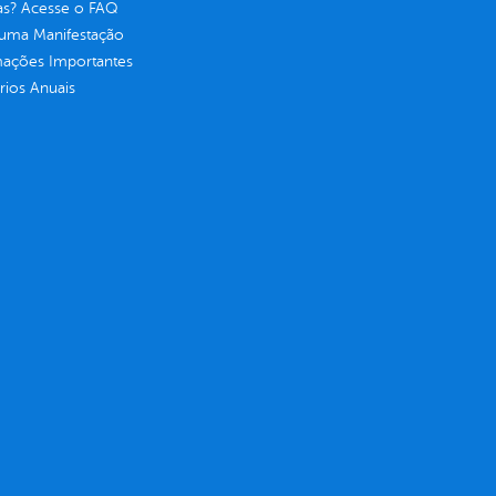
as? Acesse o FAQ
 uma Manifestação
mações Importantes
rios Anuais