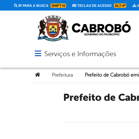
IR PARA A BUSCA
SHIFT+5
TECLAS DE ACESSO
ALT+P
M
Serviços e Informações
Abrir menu principal de navegação
Você está aqui:
>
>
Prefeitura
Prefeito de Cabrobó emite Nota de Pesar pelo falecimento de