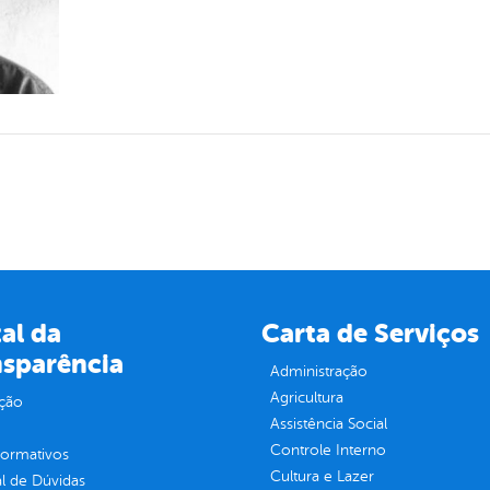
al da
Carta de Serviços
nsparência
Administração
Agricultura
ção
Assistência Social
Controle Interno
normativos
Cultura e Lazer
l de Dúvidas