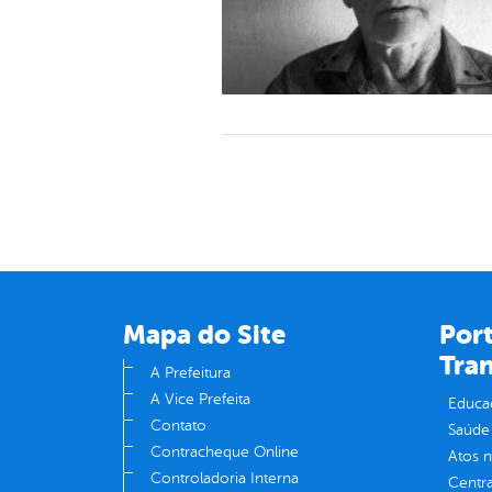
Mapa do Site
Port
Tra
A Prefeitura
A Vice Prefeita
Educa
Contato
Saúde
Contracheque Online
Atos 
Controladoria Interna
Centra