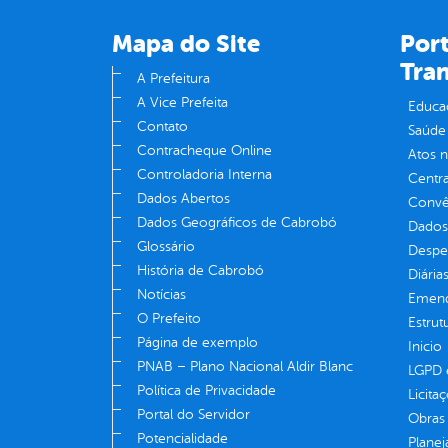
Mapa do Site
Port
Tra
A Prefeitura
A Vice Prefeita
Educa
Contato
Saúde
Contracheque Online
Atos 
Controladoria Interna
Centra
Dados Abertos
Convên
Dados Geográficos de Cabrobó
Dados
Glossário
Despe
História de Cabrobó
Diária
Notícias
Emend
O Prefeito
Estrut
Página de exemplo
Inicio
PNAB – Plano Nacional Aldir Blanc
LGPD e
Política de Privacidade
Licita
Portal do Servidor
Obras 
Potencialidade
Plane