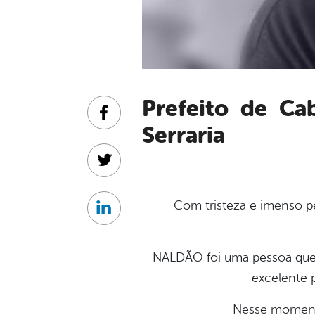
Prefeito de Cabrobó lamenta o falecimento de Naldão da
Facebook
Serraria
Twitter
Com tristeza e imenso p
Linkedin
NALDÃO foi uma pessoa que
excelente 
Nesse moment