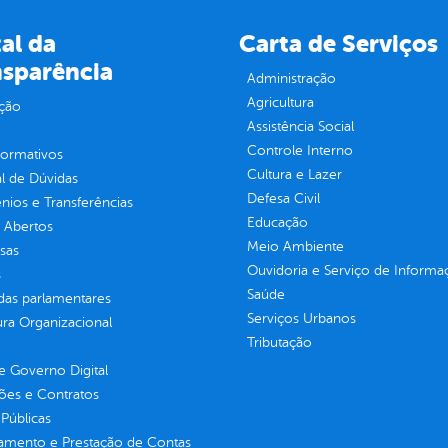
al da
Carta de Serviços
nsparência
Administração
Agricultura
ção
Assistência Social
Controle Interno
normativos
Cultura e Lazer
l de Dúvidas
Defesa Civil
ios e Transferências
Educação
 Abertos
Meio Ambiente
sas
Ouvidoria e Serviço de Informa
s
Saúde
as parlamentares
Serviços Urbanos
ura Organizacional
Tributação
 Governo Digital
ções e Contratos
Públicas
jamento e Prestação de Contas