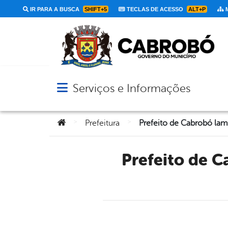
IR PARA A BUSCA
SHIFT+5
TECLAS DE ACESSO
ALT+P
M
Serviços e Informações
Abrir menu principal de navegação
Você está aqui:
>
>
Prefeitura
Prefeito de Cabrobó lamenta o falecimento de Naldão da