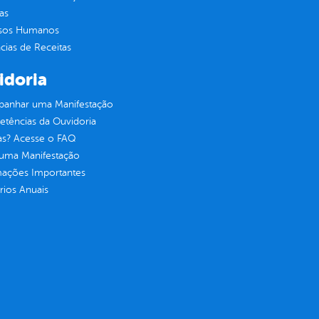
as
sos Humanos
ias de Receitas
idoria
anhar uma Manifestação
tências da Ouvidoria
as? Acesse o FAQ
 uma Manifestação
mações Importantes
rios Anuais