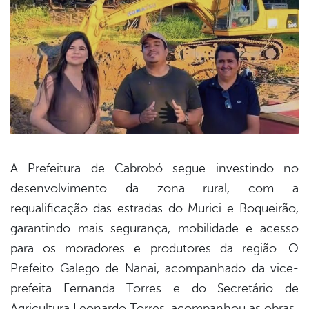
A Prefeitura de Cabrobó segue investindo no
desenvolvimento da zona rural, com a
book
requalificação das estradas do Murici e Boqueirão,
garantindo mais segurança, mobilidade e acesso
er
para os moradores e produtores da região. O
Prefeito Galego de Nanai, acompanhado da vice-
prefeita Fernanda Torres e do Secretário de
din
Agricultura Leonardo Torres, acompanhou as obras.