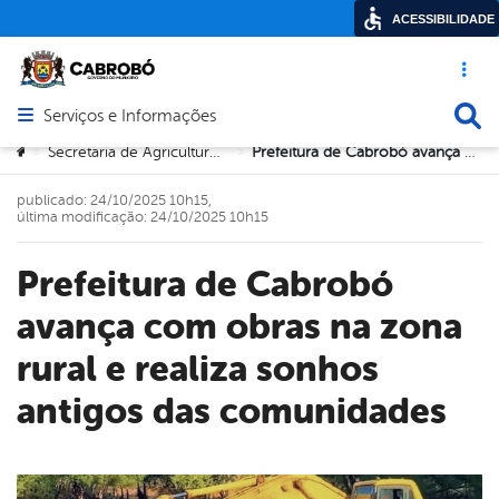
ACESSIBILIDADE
Acesso ráp
Busca
Serviços e Informações
Abrir menu principal de navegação
Você está aqui:
Secretaria de Agricultura e Meio Ambiente
Prefeitura de Cabrobó avança com obras na zona rural e realiza sonhos antigos das comunidades
>
>
publicado: 24/10/2025 10h15,
última modificação: 24/10/2025 10h15
Prefeitura de Cabrobó
avança com obras na zona
rural e realiza sonhos
antigos das comunidades