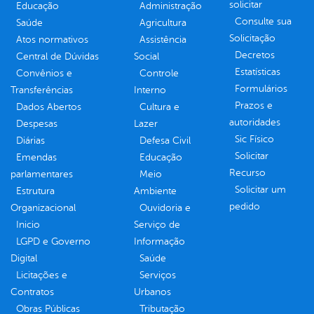
solicitar
Educação
Administração
Consulte sua
Saúde
Agricultura
Solicitação
Atos normativos
Assistência
Decretos
Central de Dúvidas
Social
Estatísticas
Convênios e
Controle
Formulários
Transferências
Interno
Prazos e
Dados Abertos
Cultura e
autoridades
Despesas
Lazer
Sic Físico
Diárias
Defesa Civil
Solicitar
Emendas
Educação
Recurso
parlamentares
Meio
Solicitar um
Estrutura
Ambiente
pedido
Organizacional
Ouvidoria e
Inicio
Serviço de
LGPD e Governo
Informação
Digital
Saúde
Licitações e
Serviços
Contratos
Urbanos
Obras Públicas
Tributação