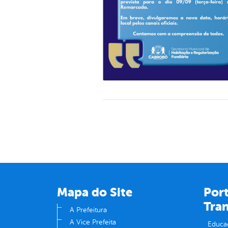
Mapa do Site
Port
Tra
A Prefeitura
A Vice Prefeita
Educa