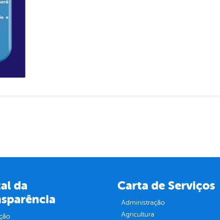
al da
Carta de Serviços
nsparência
Administração
Agricultura
ção