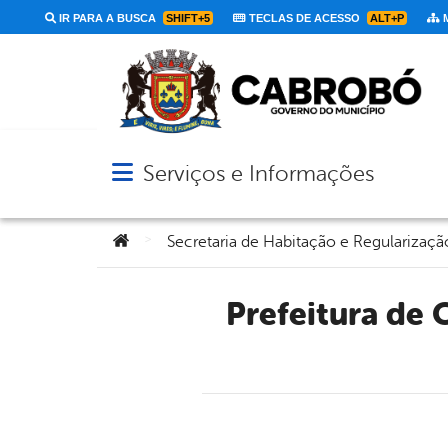
IR PARA A BUSCA
SHIFT+5
TECLAS DE ACESSO
ALT+P
M
Serviços e Informações
Abrir menu principal de navegação
Você está aqui:
>
Prefeitura de Cabrobó emite nota de esclarecimento sobre