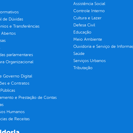
Assistência Social
Controle Interno
normativos
Cultura e Lazer
l de Dúvidas
Defesa Civil
ios e Transferências
Educação
 Abertos
Meio Ambiente
sas
Ouvidoria e Serviço de Informa
s
Saúde
as parlamentares
Serviços Urbanos
ura Organizacional
Tributação
 Governo Digital
ções e Contratos
Públicas
jamento e Prestação de Contas
as
sos Humanos
ias de Receitas
idoria