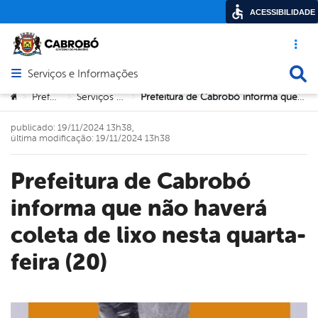
ACESSIBILIDADE
Acesso ráp
Busca
Serviços e Informações
Abrir menu principal de navegação
Você está aqui:
Prefeitura
Serviços Digitais
Prefeitura de Cabrobó informa que não haverá coleta de lixo nesta quarta-feira (20)
>
>
>
publicado: 19/11/2024 13h38,
última modificação: 19/11/2024 13h38
Prefeitura de Cabrobó
informa que não haverá
coleta de lixo nesta quarta-
feira (20)