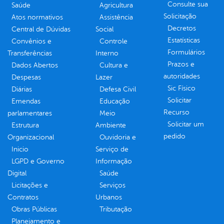
Consulte sua
Saúde
Agricultura
Solicitação
Atos normativos
Assistência
Decretos
Central de Dúvidas
Social
Estatísticas
Convênios e
Controle
Formulários
Transferências
Interno
Prazos e
Dados Abertos
Cultura e
autoridades
Despesas
Lazer
Sic Físico
Diárias
Defesa Civil
Solicitar
Emendas
Educação
Recurso
parlamentares
Meio
Solicitar um
Estrutura
Ambiente
pedido
Organizacional
Ouvidoria e
Inicio
Serviço de
LGPD e Governo
Informação
Digital
Saúde
Licitações e
Serviços
Contratos
Urbanos
Obras Públicas
Tributação
Planejamento e