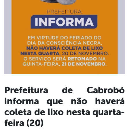
Prefeitura de Cabrobó
informa que não haverá
book
coleta de lixo nesta quarta-
er
feira (20)