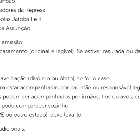
randão
adores da Represa
las Jatobá I e II
 da Assunção
 emissão:
samento (original e legível). Se estiver rasurada ou dan
.
verbação (divórcio ou óbito), se for o caso.
vem estar acompanhadas por pai, mãe ou responsável l
os podem ser acompanhados por irmãos, tios ou avós,
em pode comparecer sozinho.
E ou outro estado), deve levá-lo.
dicionais: