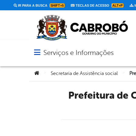
IR PARA A BUSCA
SHIFT+5
TECLAS DE ACESSO
ALT+P
M
Serviços e Informações
Abrir menu principal de navegação
Você está aqui:
>
>
Secretaria de Assistência social
Prefeitura de Cabrobó promoverá mutirão para emissão de