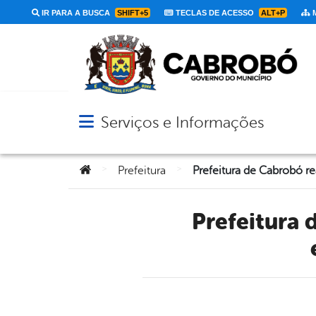
IR PARA A BUSCA
SHIFT+5
TECLAS DE ACESSO
ALT+P
M
Serviços e Informações
Abrir menu principal de navegação
Você está aqui:
>
>
Prefeitura
Prefeitura de Cabrobó realiza Audiência Pública para