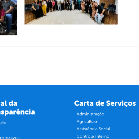
al da
Carta de Serviços
nsparência
Administração
Agricultura
ção
Assistência Social
Controle Interno
normativos