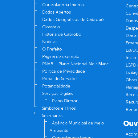
Controladoria Interna
Centra
Dados Abertos
Convên
Dados Geográficos de Cabrobó
Dados
Glossário
Despe
História de Cabrobó
Diária
Notícias
Emend
O Prefeito
Estrut
Página de exemplo
Inicio
PNAB – Plano Nacional Aldir Blanc
LGPD e
Política de Privacidade
Licita
Portal do Servidor
Obras 
Potencialidade
Plane
Serviços Digitais
Receit
Plano Diretor
Recur
Símbolos e Hinos
Renúnc
Secretarias
Ouv
Agência Municipal de Meio
Ambiente
Acomp
Controladoria Interna