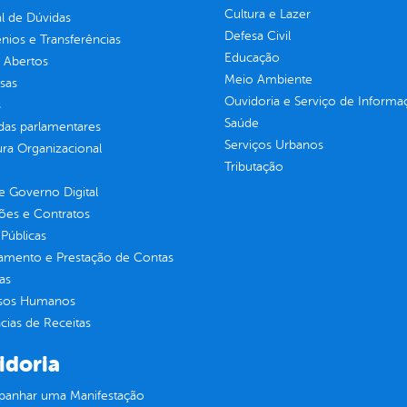
Cultura e Lazer
l de Dúvidas
Defesa Civil
ios e Transferências
Educação
 Abertos
Meio Ambiente
sas
Ouvidoria e Serviço de Informa
s
Saúde
as parlamentares
Serviços Urbanos
ura Organizacional
Tributação
 Governo Digital
ções e Contratos
Públicas
jamento e Prestação de Contas
as
sos Humanos
ias de Receitas
idoria
anhar uma Manifestação