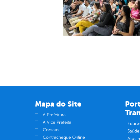
Mapa do Site
Port
Tra
A Prefeitura
A Vice Prefeita
Educa
Contato
Saúde
Contracheque Online
Atos 