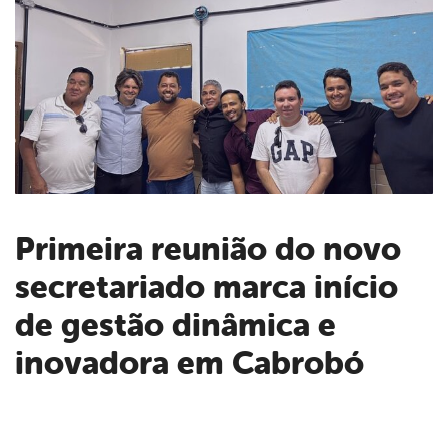
Primeira reunião do novo
secretariado marca início
book
de gestão dinâmica e
er
inovadora em Cabrobó
din