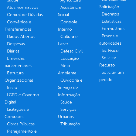
Saúde
Agricultura
Solicitação
Atos normativos
Assistência
Decretos
Central de Dúvidas
Social
Estatísticas
Convênios e
Controle
Formulários
Transferências
Interno
Prazos e
Dados Abertos
Cultura e
autoridades
Despesas
Lazer
Sic Físico
Diárias
Defesa Civil
Solicitar
Emendas
Educação
Recurso
parlamentares
Meio
Solicitar um
Estrutura
Ambiente
pedido
Organizacional
Ouvidoria e
Inicio
Serviço de
LGPD e Governo
Informação
Digital
Saúde
Licitações e
Serviços
Contratos
Urbanos
Obras Públicas
Tributação
Planejamento e