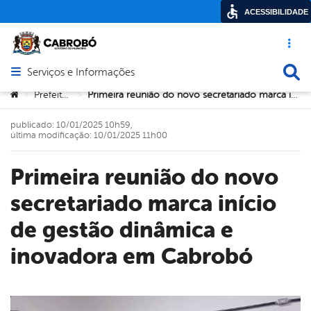
ACESSIBILIDADE
Acesso ráp
Busca
Serviços e Informações
Abrir menu principal de navegação
Você está aqui:
Prefeitura
Primeira reunião do novo secretariado marca início de gestão dinâmica e inovadora em Cabrobó
>
>
publicado: 10/01/2025 10h59,
última modificação: 10/01/2025 11h00
Primeira reunião do novo
secretariado marca início
de gestão dinâmica e
inovadora em Cabrobó