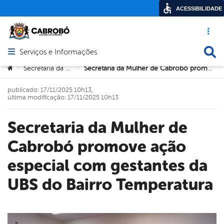
ACESSIBILIDADE
Acesso ráp
Busca
Serviços e Informações
Abrir menu principal de navegação
Você está aqui:
Secretaria da Mulher
Secretaria da Mulher de Cabrobó promove ação especial com gestantes da UBS do Bairro Temperatura
>
>
publicado: 17/11/2025 10h13,
última modificação: 17/11/2025 10h13
Secretaria da Mulher de
Cabrobó promove ação
especial com gestantes da
UBS do Bairro Temperatura