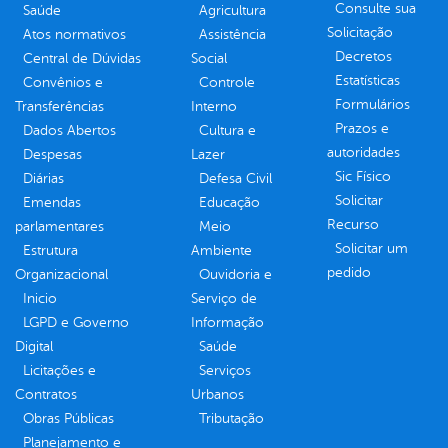
Consulte sua
Saúde
Agricultura
Solicitação
Atos normativos
Assistência
Decretos
Central de Dúvidas
Social
Estatísticas
Convênios e
Controle
Formulários
Transferências
Interno
Prazos e
Dados Abertos
Cultura e
autoridades
Despesas
Lazer
Sic Físico
Diárias
Defesa Civil
Solicitar
Emendas
Educação
Recurso
parlamentares
Meio
Solicitar um
Estrutura
Ambiente
pedido
Organizacional
Ouvidoria e
Inicio
Serviço de
LGPD e Governo
Informação
Digital
Saúde
Licitações e
Serviços
Contratos
Urbanos
Obras Públicas
Tributação
Planejamento e