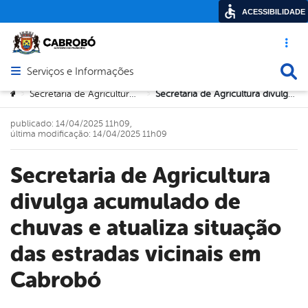
ACESSIBILIDADE
Acesso ráp
Busca
Serviços e Informações
Abrir menu principal de navegação
Você está aqui:
Secretaria de Agricultura e Meio Ambiente
Secretaria de Agricultura divulga acumulado de chuvas e atualiza situação das estradas vicinais em Cabrobó
>
>
publicado: 14/04/2025 11h09,
última modificação: 14/04/2025 11h09
Secretaria de Agricultura
divulga acumulado de
chuvas e atualiza situação
das estradas vicinais em
Cabrobó