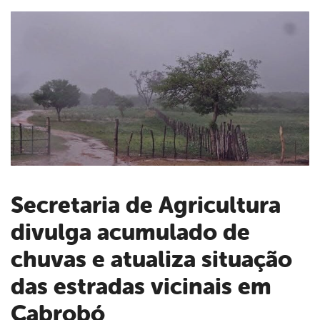
Secretaria de Agricultura
divulga acumulado de
book
chuvas e atualiza situação
er
das estradas vicinais em
Cabrobó