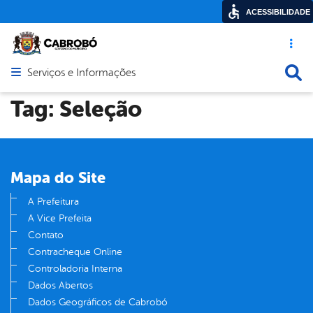
ACESSIBILIDADE
Acesso ráp
Busca
Serviços e Informações
Abrir menu principal de navegação
Tag:
Seleção
Mapa do Site
A Prefeitura
A Vice Prefeita
Contato
Contracheque Online
Controladoria Interna
Dados Abertos
Dados Geográficos de Cabrobó