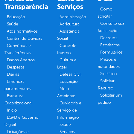
Transparência
Serviços
Como
solicitar
Educação
Administração
Consulte sua
Saúde
Agricultura
Solicitação
Atos normativos
Assistência
Decretos
Central de Dúvidas
Social
Estatísticas
Convênios e
Controle
Formulários
Transferências
Interno
Prazos e
Dados Abertos
Cultura e
autoridades
Despesas
Lazer
Sic Físico
Diárias
Defesa Civil
Solicitar
Emendas
Educação
Recurso
parlamentares
Meio
Solicitar um
Estrutura
Ambiente
pedido
Organizacional
Ouvidoria e
Inicio
Serviço de
LGPD e Governo
Informação
Digital
Saúde
Licitações e
Serviços