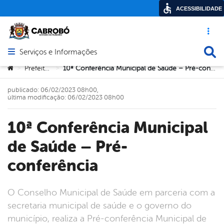
ACESSIBILIDADE
Acesso ráp
Busca
Serviços e Informações
Abrir menu principal de navegação
Você está aqui:
Prefeitura
10ª Conferência Municipal de Saúde – Pré-conferência
>
>
publicado: 06/02/2023 08h00,
última modificação: 06/02/2023 08h00
10ª Conferência Municipal
de Saúde – Pré-
conferência
O Conselho Municipal de Saúde em parceria com a
secretaria municipal de saúde e o governo do
município, realiza a Pré-conferência Municipal de