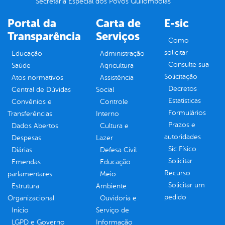
Secretaria Especial dos Povos Quilombolas
Portal da
Carta de
E-sic
Transparência
Serviços
Como
solicitar
Educação
Administração
Consulte sua
Saúde
Agricultura
Solicitação
Atos normativos
Assistência
Decretos
Central de Dúvidas
Social
Estatísticas
Convênios e
Controle
Formulários
Transferências
Interno
Prazos e
Dados Abertos
Cultura e
autoridades
Despesas
Lazer
Sic Físico
Diárias
Defesa Civil
Solicitar
Emendas
Educação
Recurso
parlamentares
Meio
Solicitar um
Estrutura
Ambiente
pedido
Organizacional
Ouvidoria e
Inicio
Serviço de
LGPD e Governo
Informação