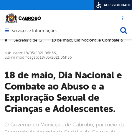
ACESSIBILIDADE
Acesso ráp
Busca
Serviços e Informações
Abrir menu principal de navegação
Você está aqui:
Secretaria de Governo
18 de maio, Dia Nacional e Combate ao Abuso e a Exploração Sexual de Crianças e Adolescentes.
>
>
publicado: 18/05/2021 06h36,
última modificação: 18/05/2021 06h36
18 de maio, Dia Nacional e
Combate ao Abuso e a
Exploração Sexual de
Crianças e Adolescentes.
O Governo do Município de Cabrobó, por meio da