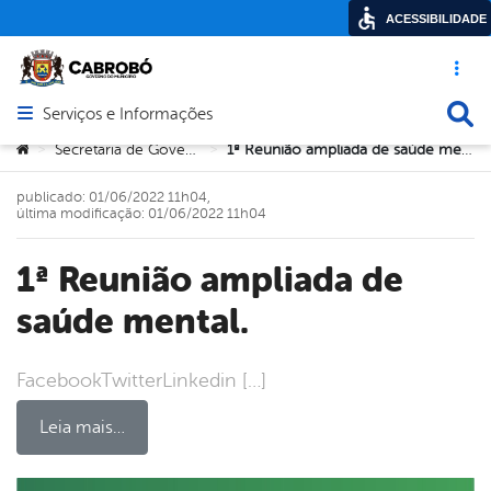
ACESSIBILIDADE
Acesso ráp
Busca
Serviços e Informações
Abrir menu principal de navegação
Você está aqui:
Secretaria de Governo
1ª Reunião ampliada de saúde mental.
>
>
publicado: 01/06/2022 11h04,
última modificação: 01/06/2022 11h04
1ª Reunião ampliada de
saúde mental.
FacebookTwitterLinkedin […]
Leia mais…