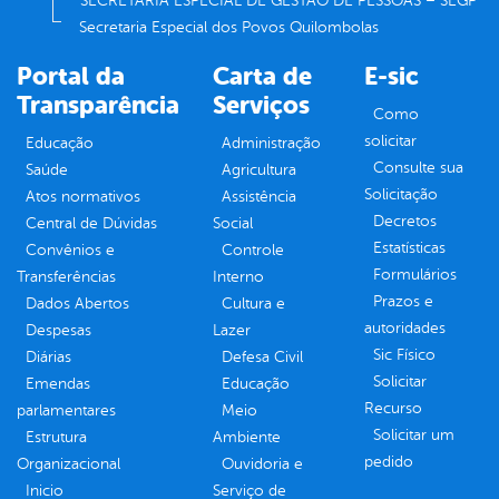
SECRETARIA ESPECIAL DE GESTÃO DE PESSOAS – SEGP
Secretaria Especial dos Povos Quilombolas
Portal da
Carta de
E-sic
Transparência
Serviços
Como
solicitar
Educação
Administração
Consulte sua
Saúde
Agricultura
Solicitação
Atos normativos
Assistência
Decretos
Central de Dúvidas
Social
Estatísticas
Convênios e
Controle
Formulários
Transferências
Interno
Prazos e
Dados Abertos
Cultura e
autoridades
Despesas
Lazer
Sic Físico
Diárias
Defesa Civil
Solicitar
Emendas
Educação
Recurso
parlamentares
Meio
Solicitar um
Estrutura
Ambiente
pedido
Organizacional
Ouvidoria e
Inicio
Serviço de