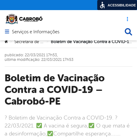
ACESSIBILIDADE
Acesso ráp
Busca
Serviços e Informações
Abrir menu principal de navegação
Você está aqui:
Secretaria de Saúde
Boletim de Vacinação Contra a COVID-19 – Cabrobó-PE
>
>
publicado: 22/03/2021 17h53,
última modificação: 22/03/2021 17h53
Boletim de Vacinação
Contra a COVID-19 –
Cabrobó-PE
? Boletim de Vacinação Contra a COVID-19. ?
22/03/2021.
A vacina é segura;
O que mata é
a desinformação;
Compartilhe esperança……..