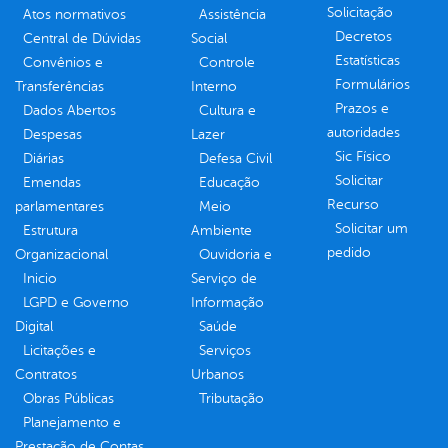
Solicitação
Atos normativos
Assistência
Decretos
Central de Dúvidas
Social
Estatísticas
Convênios e
Controle
Formulários
Transferências
Interno
Prazos e
Dados Abertos
Cultura e
autoridades
Despesas
Lazer
Sic Físico
Diárias
Defesa Civil
Solicitar
Emendas
Educação
Recurso
parlamentares
Meio
Solicitar um
Estrutura
Ambiente
pedido
Organizacional
Ouvidoria e
Inicio
Serviço de
LGPD e Governo
Informação
Digital
Saúde
Licitações e
Serviços
Contratos
Urbanos
Obras Públicas
Tributação
Planejamento e
Prestação de Contas