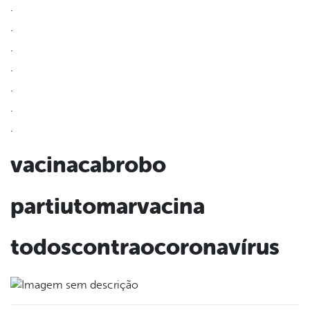
.
din
.
.
.
.
.
.
vacinacabrobo
partiutomarvacina
todoscontraocoronavírus