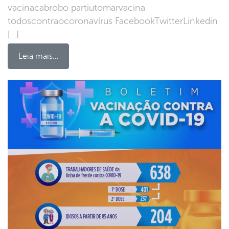
vacinacabrobo partiutomarvacina
todoscontraocoronavírus FacebookTwitterLinkedin
[…]
Leia mais…