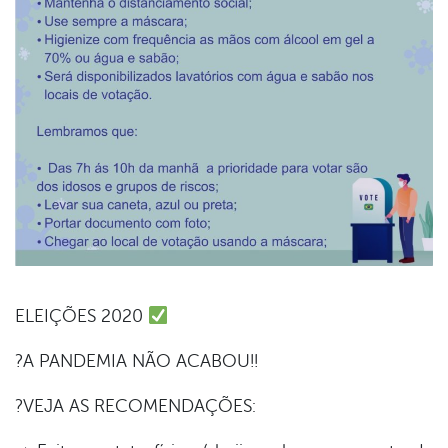
ELEIÇÕES 2020
book
?A PANDEMIA NÃO ACABOU!!
?VEJA AS RECOMENDAÇÕES:
er