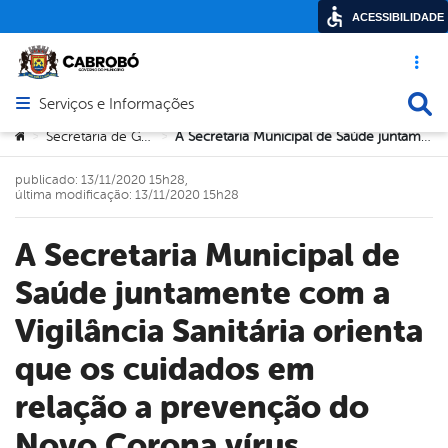
ACESSIBILIDADE
Acesso ráp
Busca
Serviços e Informações
Abrir menu principal de navegação
Você está aqui:
Secretaria de Governo
A Secretaria Municipal de Saúde juntamente com a Vigilância Sanitária orienta que os cuidados em relação a prevenção do Novo Corona vírus
>
>
publicado: 13/11/2020 15h28,
última modificação: 13/11/2020 15h28
A Secretaria Municipal de
Saúde juntamente com a
Vigilância Sanitária orienta
que os cuidados em
relação a prevenção do
Novo Corona vírus