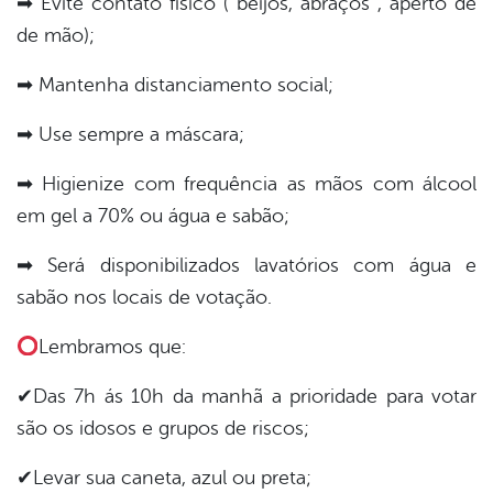
➡ Evite contato físico ( beijos, abraços , aperto de
de mão);
din
➡ Mantenha distanciamento social;
➡ Use sempre a máscara;
➡ Higienize com frequência as mãos com álcool
em gel a 70% ou água e sabão;
➡ Será disponibilizados lavatórios com água e
sabão nos locais de votação.
Lembramos que:
✔Das 7h ás 10h da manhã a prioridade para votar
são os idosos e grupos de riscos;
✔Levar sua caneta, azul ou preta;