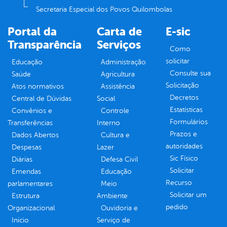
Secretaria Especial dos Povos Quilombolas
Portal da
Carta de
E-sic
Transparência
Serviços
Como
solicitar
Educação
Administração
Consulte sua
Saúde
Agricultura
Solicitação
Atos normativos
Assistência
Decretos
Central de Dúvidas
Social
Estatísticas
Convênios e
Controle
Formulários
Transferências
Interno
Prazos e
Dados Abertos
Cultura e
autoridades
Despesas
Lazer
Sic Físico
Diárias
Defesa Civil
Solicitar
Emendas
Educação
Recurso
parlamentares
Meio
Solicitar um
Estrutura
Ambiente
pedido
Organizacional
Ouvidoria e
Inicio
Serviço de