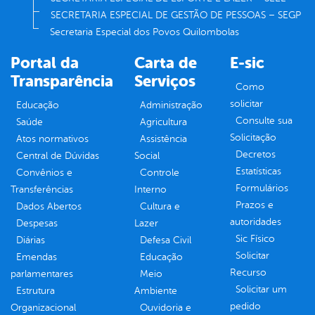
SECRETARIA ESPECIAL DE GESTÃO DE PESSOAS – SEGP
Secretaria Especial dos Povos Quilombolas
Portal da
Carta de
E-sic
Transparência
Serviços
Como
solicitar
Educação
Administração
Consulte sua
Saúde
Agricultura
Solicitação
Atos normativos
Assistência
Decretos
Central de Dúvidas
Social
Estatísticas
Convênios e
Controle
Formulários
Transferências
Interno
Prazos e
Dados Abertos
Cultura e
autoridades
Despesas
Lazer
Sic Físico
Diárias
Defesa Civil
Solicitar
Emendas
Educação
Recurso
parlamentares
Meio
Solicitar um
Estrutura
Ambiente
pedido
Organizacional
Ouvidoria e