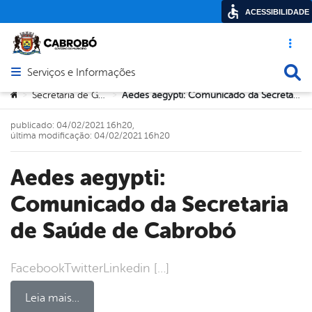
ACESSIBILIDADE
Acesso ráp
Busca
Serviços e Informações
Abrir menu principal de navegação
Você está aqui:
Secretaria de Governo
Aedes aegypti: Comunicado da Secretaria de Saúde de Cabrobó
>
>
publicado: 04/02/2021 16h20,
última modificação: 04/02/2021 16h20
Aedes aegypti:
Comunicado da Secretaria
de Saúde de Cabrobó
FacebookTwitterLinkedin […]
Leia mais…