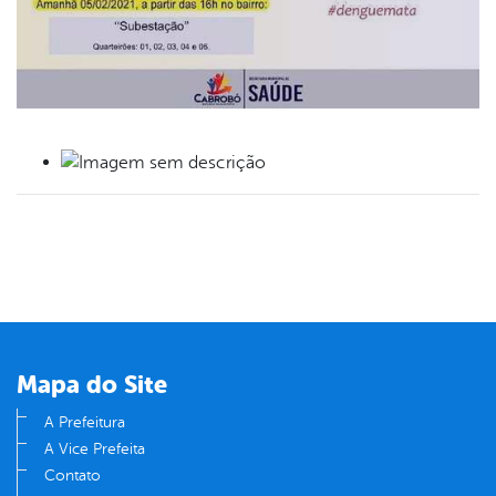
book
er
din
Mapa do Site
A Prefeitura
A Vice Prefeita
Contato