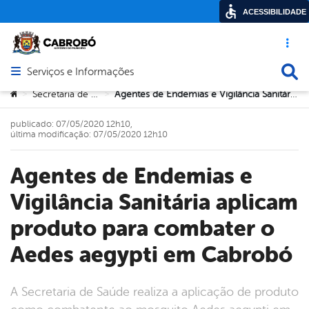
ACESSIBILIDADE
Acesso ráp
Busca
Serviços e Informações
Abrir menu principal de navegação
Você está aqui:
Secretaria de Saúde
Agentes de Endemias e Vigilância Sanitária aplicam produto para combater o Aedes aegypti em Cabrobó
>
>
publicado: 07/05/2020 12h10,
última modificação: 07/05/2020 12h10
Agentes de Endemias e
Vigilância Sanitária aplicam
produto para combater o
Aedes aegypti em Cabrobó
A Secretaria de Saúde realiza a aplicação de produto