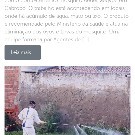
como combatente ao mosquito Aedes aegypti em
Cabrobó. O trabalho está acontecendo em locais
onde há acúmulo de água, mato ou lixo. O produto
é recomendado pelo Ministério da Saúde e atua na
eliminação dos ovos e larvas do mosquito. Uma
equipe formada por Agentes de […]
Leia mais…