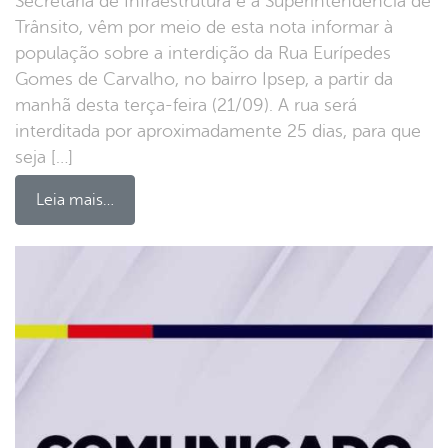
Secretaria de Infraestrutura e a Superintendência de
Trânsito, vêm por meio de esta nota informar à
população sobre a interdição da Rua Eurípedes
Gomes de Carvalho, no bairro Ipsep, a partir da
manhã desta terça-feira (21/09). A rua será
interditada por aproximadamente 25 dias, para que
seja […]
Leia mais…