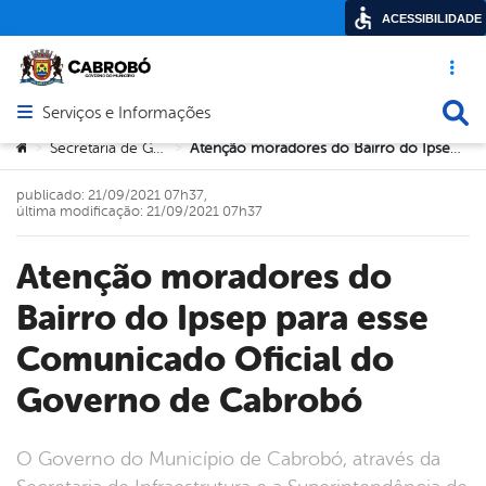
ACESSIBILIDADE
Acesso ráp
Busca
Serviços e Informações
Abrir menu principal de navegação
Você está aqui:
Secretaria de Governo
Atenção moradores do Bairro do Ipsep para esse Comunicado Oficial do Governo de Cabrobó
>
>
publicado: 21/09/2021 07h37,
última modificação: 21/09/2021 07h37
Atenção moradores do
Bairro do Ipsep para esse
Comunicado Oficial do
Governo de Cabrobó
O Governo do Município de Cabrobó, através da