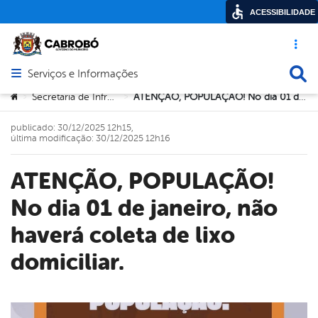
ACESSIBILIDADE
Acesso ráp
Busca
Serviços e Informações
Abrir menu principal de navegação
Você está aqui:
Secretaria de Infraestrutura
ATENÇÃO, POPULAÇÃO! No dia 01 de janeiro, não haverá coleta de lixo domiciliar.
>
>
publicado: 30/12/2025 12h15,
última modificação: 30/12/2025 12h16
ATENÇÃO, POPULAÇÃO!
No dia 01 de janeiro, não
haverá coleta de lixo
domiciliar.