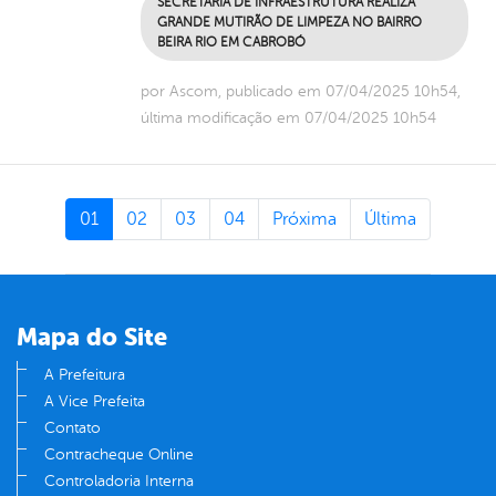
SECRETARIA DE INFRAESTRUTURA REALIZA
GRANDE MUTIRÃO DE LIMPEZA NO BAIRRO
BEIRA RIO EM CABROBÓ
por Ascom, publicado em 07/04/2025 10h54,
última modificação em 07/04/2025 10h54
01
02
03
04
Próxima
Última
Mapa do Site
A Prefeitura
A Vice Prefeita
Contato
Contracheque Online
Controladoria Interna