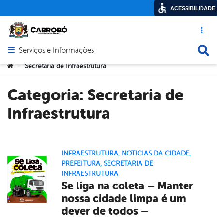
ACESSIBILIDADE
Acesso ráp
Busca
Serviços e Informações
Abrir menu principal de navegação
Você está aqui:
Secretaria de Infraestrutura
>
Categoria:
Secretaria de
Infraestrutura
INFRAESTRUTURA
,
NOTICIAS DA CIDADE
,
PREFEITURA
,
SECRETARIA DE
INFRAESTRUTURA
Se liga na coleta – Manter
nossa cidade limpa é um
dever de todos –