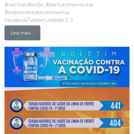
#vacinacabrobo #partiutomarvacina
#todoscontraocoronavírus
FacebookTwitterLinkedin […]
Leia mais…