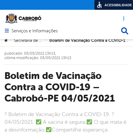
ACESSIBILIDADE
Acesso ráp
Busca
Serviços e Informações
Abrir menu principal de navegação
Você está aqui:
Secretaria de Saúde
Boletim de Vacinação Contra a COVID-19 – Cabrobó-PE 04/05/2021
>
>
publicado: 05/05/2021 13h13,
última modificação: 05/05/2021 13h13
Boletim de Vacinação
Contra a COVID-19 –
Cabrobó-PE 04/05/2021
? Boletim de Vacinação Contra a COVID-19. ?
04/05/2021.
A vacina é segura;
O que mata é
a desinformação;
Compartilhe esperança.