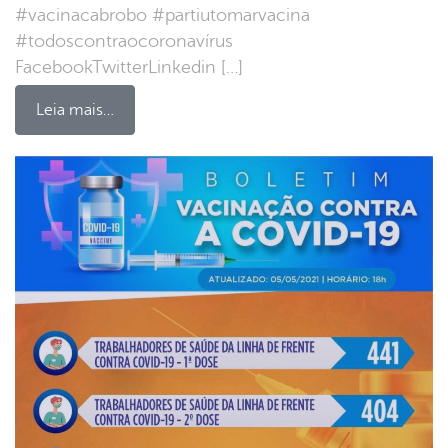
#vacinacabrobo #partiutomarvacina
#todoscontraocoronavírus
FacebookTwitterLinkedin […]
Leia mais…