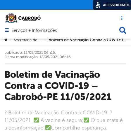
ACESSIBILIDADE
Acesso ráp
Busca
Serviços e Informações
Abrir menu principal de navegação
Você está aqui:
Secretaria de Saúde
Boletim de Vacinação Contra a COVID-19 – Cabrobó-PE 11/05/2021
>
>
publicado: 12/05/2021 06h16,
última modificação: 12/05/2021 06h16
Boletim de Vacinação
Contra a COVID-19 –
Cabrobó-PE 11/05/2021
? Boletim de Vacinação Contra a COVID-19. ?
11/05/2021.
A vacina é segura;
O que mata é
a desinformação;
Compartilhe esperança.