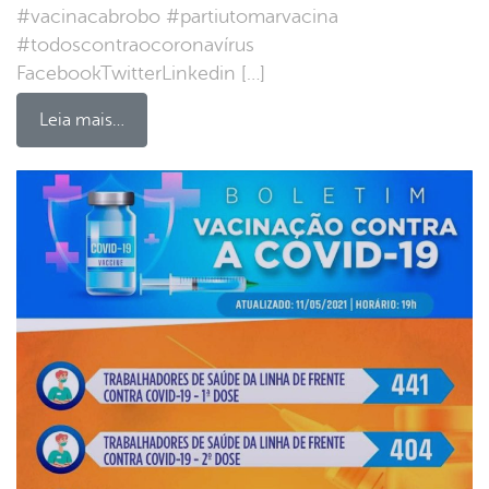
#vacinacabrobo #partiutomarvacina
#todoscontraocoronavírus
FacebookTwitterLinkedin […]
Leia mais…