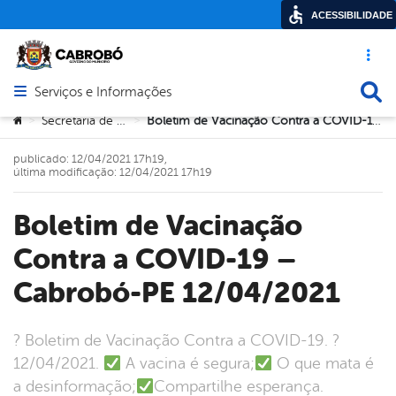
ACESSIBILIDADE
Acesso ráp
Busca
Serviços e Informações
Abrir menu principal de navegação
Você está aqui:
Secretaria de Saúde
Boletim de Vacinação Contra a COVID-19 – Cabrobó-PE 12/04/2021
>
>
publicado: 12/04/2021 17h19,
última modificação: 12/04/2021 17h19
Boletim de Vacinação
Contra a COVID-19 –
Cabrobó-PE 12/04/2021
? Boletim de Vacinação Contra a COVID-19. ?
12/04/2021.
A vacina é segura;
O que mata é
a desinformação;
Compartilhe esperança.