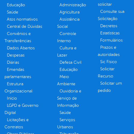
solicitar
Educação
Administração
Consulte sua
Saúde
Agricultura
Solicitação
Atos normativos
Assistência
Decretos
Central de Dúvidas
Social
Estatísticas
Convênios e
Controle
Formulários
Transferências
Interno
Prazos e
Dados Abertos
Cultura e
autoridades
Despesas
Lazer
Sic Físico
Diárias
Defesa Civil
Solicitar
Emendas
Educação
Recurso
parlamentares
Meio
Solicitar um
Estrutura
Ambiente
pedido
Organizacional
Ouvidoria e
Inicio
Serviço de
LGPD e Governo
Informação
Digital
Saúde
Licitações e
Serviços
Contratos
Urbanos