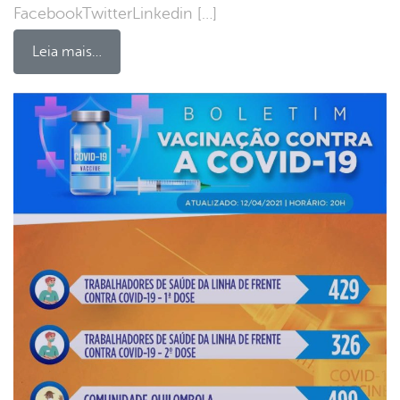
FacebookTwitterLinkedin […]
Leia mais…