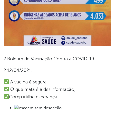
? Boletim de Vacinação Contra a COVID-19.
book
? 12/04/2021.
A vacina é segura;
er
O que mata é a desinformação;
Compartilhe esperança.
din