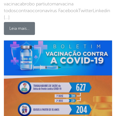
vacinacabrobo partiutomarvacina
todoscontraocoronavírus FacebookTwitterLinkedin
[…]
Leia mais…