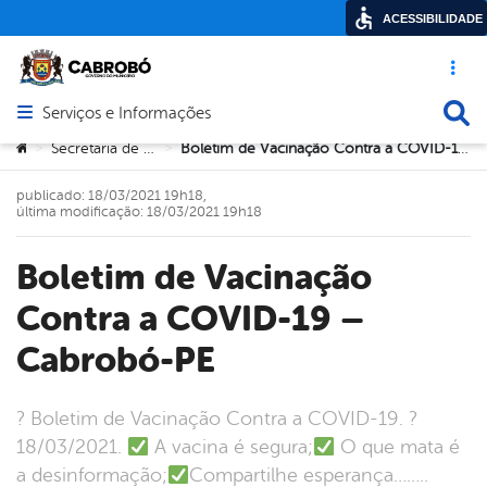
ACESSIBILIDADE
Acesso ráp
Busca
Serviços e Informações
Abrir menu principal de navegação
Você está aqui:
Secretaria de Saúde
Boletim de Vacinação Contra a COVID-19 – Cabrobó-PE
>
>
publicado: 18/03/2021 19h18,
última modificação: 18/03/2021 19h18
Boletim de Vacinação
Contra a COVID-19 –
Cabrobó-PE
? Boletim de Vacinação Contra a COVID-19. ?
18/03/2021.
A vacina é segura;
O que mata é
a desinformação;
Compartilhe esperança……..