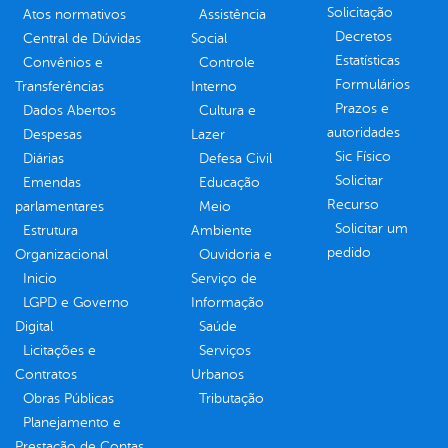
Solicitação
Atos normativos
Assistência
Decretos
Central de Dúvidas
Social
Estatísticas
Convênios e
Controle
Formulários
Transferências
Interno
Prazos e
Dados Abertos
Cultura e
autoridades
Despesas
Lazer
Sic Físico
Diárias
Defesa Civil
Solicitar
Emendas
Educação
Recurso
parlamentares
Meio
Solicitar um
Estrutura
Ambiente
pedido
Organizacional
Ouvidoria e
Inicio
Serviço de
LGPD e Governo
Informação
Digital
Saúde
Licitações e
Serviços
Contratos
Urbanos
Obras Públicas
Tributação
Planejamento e
Prestação de Contas