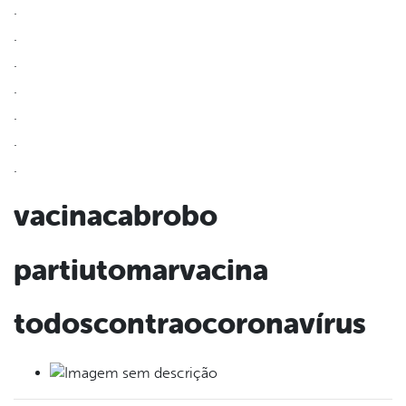
.
din
.
.
.
.
.
.
vacinacabrobo
partiutomarvacina
todoscontraocoronavírus