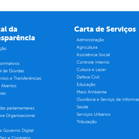
al da
Carta de Serviços
nsparência
Administração
Agricultura
ção
Assistência Social
Controle Interno
normativos
Cultura e Lazer
l de Dúvidas
Defesa Civil
ios e Transferências
Educação
 Abertos
Meio Ambiente
sas
Ouvidoria e Serviço de Informa
s
Saúde
as parlamentares
Serviços Urbanos
ura Organizacional
Tributação
 Governo Digital
ções e Contratos