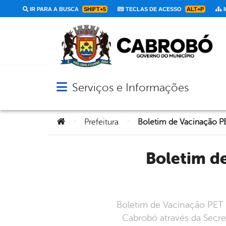
IR PARA A BUSCA
SHIFT+5
TECLAS DE ACESSO
ALT+P
M
Serviços e Informações
Abrir menu principal de navegação
Você está aqui:
>
>
Prefeitura
Boletim de Vacinação PET – Período: 17/10/2023 a
Boletim de Vacinação PET
Cabrobó através da Secre