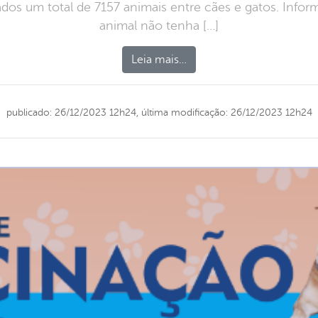
ados um total de 7157 animais entre cães e gatos. Info
animal não tenha […]
Leia mais…
publicado: 26/12/2023 12h24,
última modificação: 26/12/2023 12h24