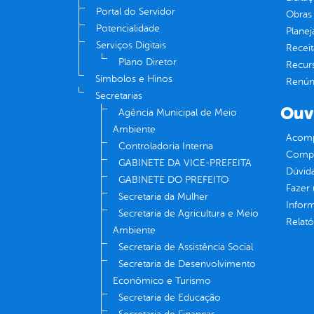
Portal do Servidor
Obras 
Potencialidade
Plane
Serviços Digitais
Receit
Plano Diretor
Recur
Símbolos e Hinos
Renúnc
Secretarias
Ouv
Agência Municipal de Meio
Ambiente
Acomp
Controladoria Interna
Compe
GABINETE DA VICE-PREFEITA
Dúvid
GABINETE DO PREFEITO
Fazer
Secretaria da Mulher
Infor
Secretaria de Agricultura e Meio
Relató
Ambiente
Secretaria de Assistência Social
Secretaria de Desenvolvimento
Econômico e Turismo
Secretaria de Educação