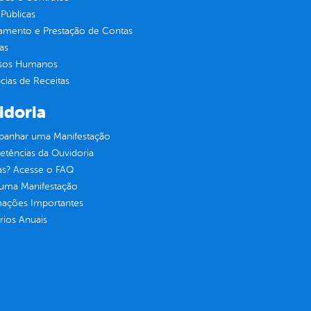
Públicas
jamento e Prestação de Contas
as
sos Humanos
ias de Receitas
idoria
anhar uma Manifestação
tências da Ouvidoria
as? Acesse o FAQ
 uma Manifestação
mações Importantes
rios Anuais