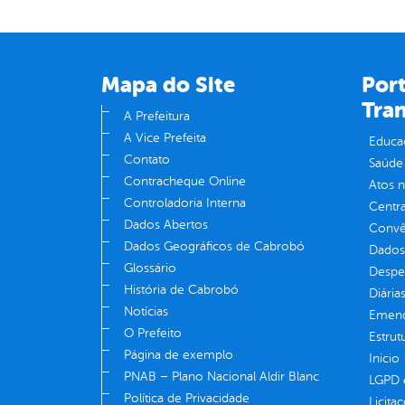
Mapa do Site
Port
Tra
A Prefeitura
A Vice Prefeita
Educa
Contato
Saúde
Contracheque Online
Atos 
Controladoria Interna
Centra
Dados Abertos
Convên
Dados Geográficos de Cabrobó
Dados
Glossário
Despe
História de Cabrobó
Diária
Notícias
Emend
O Prefeito
Estrut
Página de exemplo
Inicio
PNAB – Plano Nacional Aldir Blanc
LGPD e
Política de Privacidade
Licita