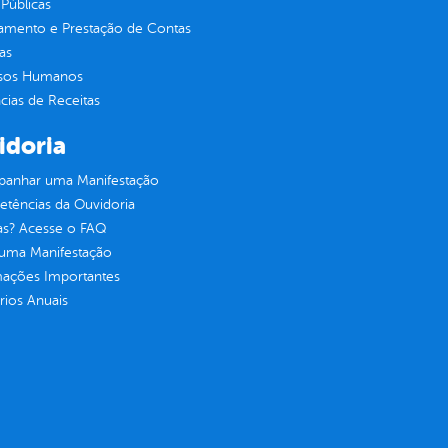
Públicas
jamento e Prestação de Contas
as
sos Humanos
ias de Receitas
idoria
anhar uma Manifestação
tências da Ouvidoria
as? Acesse o FAQ
 uma Manifestação
mações Importantes
rios Anuais