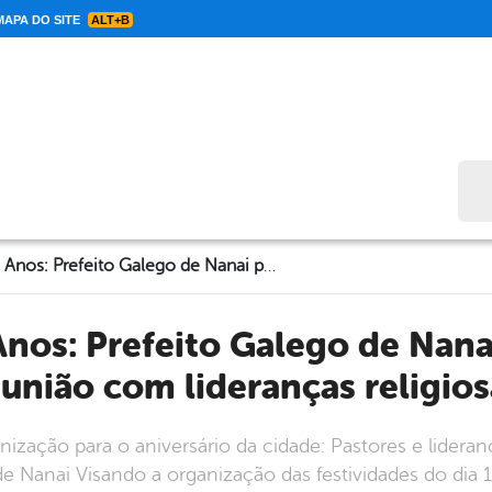
APA DO SITE
ALT+B
Bus
Cabrobó 93 Anos: Prefeito Galego de Nanai participa de reunião com lideranças religiosas
eunião com lideranças religios
zação para o aniversário da cidade: Pastores e lideranç
e Nanai Visando a organização das festividades do dia 