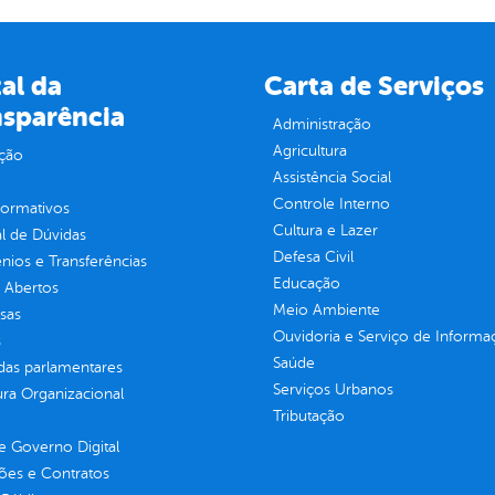
al da
Carta de Serviços
nsparência
Administração
Agricultura
ção
Assistência Social
Controle Interno
normativos
Cultura e Lazer
l de Dúvidas
Defesa Civil
ios e Transferências
Educação
 Abertos
Meio Ambiente
sas
Ouvidoria e Serviço de Informa
s
Saúde
as parlamentares
Serviços Urbanos
ura Organizacional
Tributação
 Governo Digital
ções e Contratos