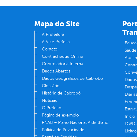
Mapa do Site
Port
Tra
A Prefeitura
A Vice Prefeita
Educa
Contato
Saúde
Contracheque Online
Atos 
Controladoria Interna
Centra
Dados Abertos
Convên
Dados Geográficos de Cabrobó
Dados
Glossário
Despe
História de Cabrobó
Diária
Notícias
Emend
O Prefeito
Estrut
Página de exemplo
Inicio
PNAB – Plano Nacional Aldir Blanc
LGPD e
Política de Privacidade
Licita