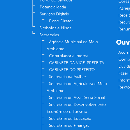
Portal do Servidor
Obras 
Potencialidade
Plane
Serviços Digitais
Receit
Plano Diretor
Recur
Símbolos e Hinos
Renúnc
Secretarias
Ouv
Agência Municipal de Meio
Ambiente
Acomp
Controladoria Interna
Compe
GABINETE DA VICE-PREFEITA
Dúvid
GABINETE DO PREFEITO
Fazer
Secretaria da Mulher
Infor
Secretaria de Agricultura e Meio
Relató
Ambiente
Secretaria de Assistência Social
Secretaria de Desenvolvimento
Econômico e Turismo
Secretaria de Educação
Secretaria de Finanças