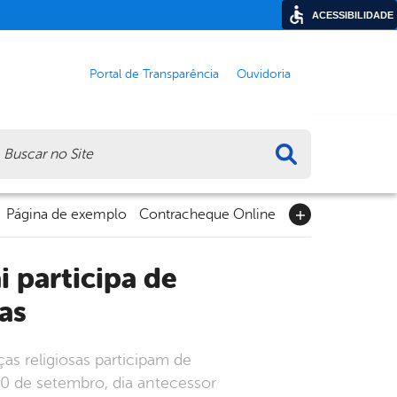
ACESSIBILIDADE
Portal de Transparência
Ouvidoria
ca
Página de exemplo
Contracheque Online
as
as religiosas participam de
10 de setembro, dia antecessor