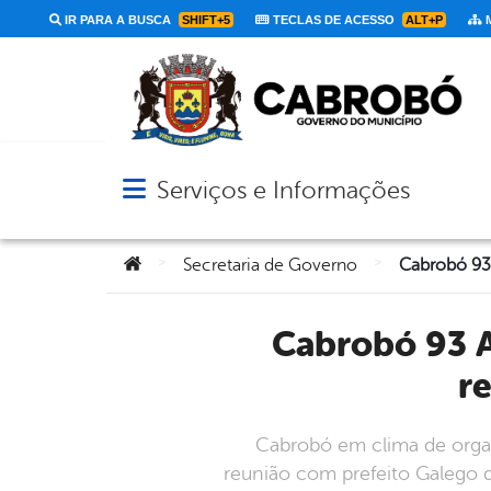
IR PARA A BUSCA
SHIFT+5
TECLAS DE ACESSO
ALT+P
M
Serviços e Informações
Abrir menu principal de navegação
Você está aqui:
>
>
Secretaria de Governo
Cabrobó 93 Anos: Prefeito Galego de Nanai participa de
r
Cabrobó em clima de organi
reunião com prefeito Galego d