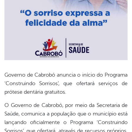
Governo de Cabrobó anuncia o início do Programa
‘Construindo Sorrisos’, que ofertará serviços de
book
prótese dentária gratuitos.
O Governo de Cabrobó, por meio da Secretaria de
er
Saúde, comunica a população que o município está
lançando oficialmente o Programa ‘Construindo
din
Sorrisos’, que ofertará, através de recursos próprios,