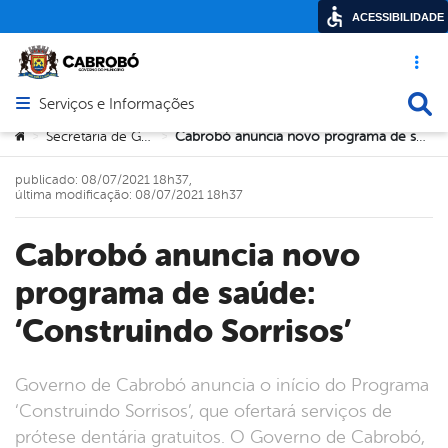
ACESSIBILIDADE
Acesso ráp
Busca
Serviços e Informações
Abrir menu principal de navegação
Você está aqui:
Secretaria de Governo
Cabrobó anuncia novo programa de saúde: ‘Construindo Sorrisos’
>
>
publicado: 08/07/2021 18h37,
última modificação: 08/07/2021 18h37
Cabrobó anuncia novo
programa de saúde:
‘Construindo Sorrisos’
Governo de Cabrobó anuncia o início do Programa
‘Construindo Sorrisos’, que ofertará serviços de
prótese dentária gratuitos. O Governo de Cabrobó,