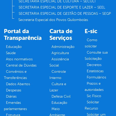
SECRETARIA ESPECIAL DE CULTURA – SECULT
SECRETARIA ESPECIAL DE ESPORTE E LAZER – SEEL
SECRETARIA ESPECIAL DE GESTÃO DE PESSOAS – SEGP
Secretaria Especial dos Povos Quilombolas
Portal da
Carta de
E-sic
Transparência
Serviços
Como
solicitar
Educação
Administração
Consulte sua
Saúde
Agricultura
Solicitação
Atos normativos
Assistência
Decretos
Central de Dúvidas
Social
Estatísticas
Convênios e
Controle
Formulários
Transferências
Interno
Prazos e
Dados Abertos
Cultura e
autoridades
Despesas
Lazer
Sic Físico
Diárias
Defesa Civil
Solicitar
Emendas
Educação
Recurso
parlamentares
Meio
Solicitar um
Estrutura
Ambiente