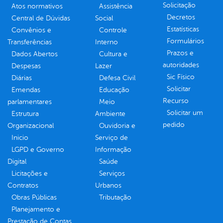
Solicitação
Atos normativos
Assistência
Decretos
Central de Dúvidas
Social
Estatísticas
Convênios e
Controle
Formulários
Transferências
Interno
Prazos e
Dados Abertos
Cultura e
autoridades
Despesas
Lazer
Sic Físico
Diárias
Defesa Civil
Solicitar
Emendas
Educação
Recurso
parlamentares
Meio
Solicitar um
Estrutura
Ambiente
pedido
Organizacional
Ouvidoria e
Inicio
Serviço de
LGPD e Governo
Informação
Digital
Saúde
Licitações e
Serviços
Contratos
Urbanos
Obras Públicas
Tributação
Planejamento e
Prestação de Contas