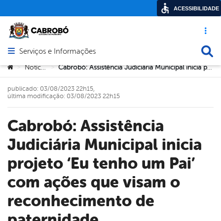
ACESSIBILIDADE
Acesso ráp
Busca
Serviços e Informações
Abrir menu principal de navegação
Você está aqui:
Notícias
Cabrobó: Assistência Judiciária Municipal inicia projeto ‘Eu tenho um Pai’ com ações que visam o reconhecimento de paternidade
>
>
publicado: 03/08/2023 22h15,
última modificação: 03/08/2023 22h15
Cabrobó: Assistência
Judiciária Municipal inicia
projeto ‘Eu tenho um Pai’
com ações que visam o
reconhecimento de
paternidade