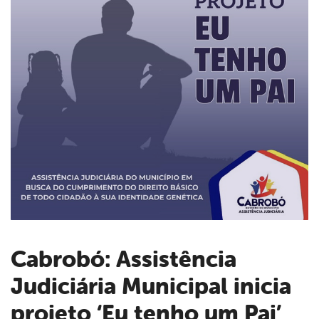
Cabrobó: Assistência
Judiciária Municipal inicia
book
projeto ‘Eu tenho um Pai’