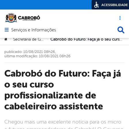
ACESSIBILIDADE
Acesso ráp
Busca
Serviços e Informações
Abrir menu principal de navegação
Você está aqui:
Secretaria de Governo
Cabrobó do Futuro: Faça já o seu curso profissionalizante de cabeleireiro assistente
>
>
publicado: 10/08/2021 08h26,
última modificação: 10/08/2021 08h26
Cabrobó do Futuro: Faça já
o seu curso
profissionalizante de
cabeleireiro assistente
Chegou mais uma excelente notícia para os micro