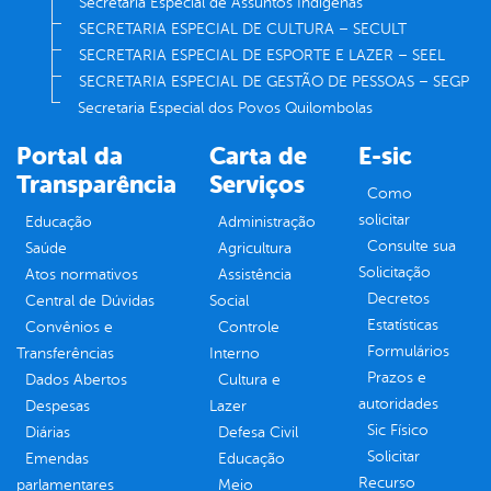
Secretaria Especial de Assuntos Indígenas
SECRETARIA ESPECIAL DE CULTURA – SECULT
SECRETARIA ESPECIAL DE ESPORTE E LAZER – SEEL
SECRETARIA ESPECIAL DE GESTÃO DE PESSOAS – SEGP
Secretaria Especial dos Povos Quilombolas
Portal da
Carta de
E-sic
Transparência
Serviços
Como
solicitar
Educação
Administração
Consulte sua
Saúde
Agricultura
Solicitação
Atos normativos
Assistência
Decretos
Central de Dúvidas
Social
Estatísticas
Convênios e
Controle
Formulários
Transferências
Interno
Prazos e
Dados Abertos
Cultura e
autoridades
Despesas
Lazer
Sic Físico
Diárias
Defesa Civil
Solicitar
Emendas
Educação
Recurso
parlamentares
Meio