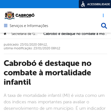
ACESSIBILIDADE
Acesso ráp
Busca
Serviços e Informações
Abrir menu principal de navegação
Você está aqui:
Secretaria de Governo
Cabrobó é destaque no combate à mortalidade infantil
>
>
publicado: 23/01/2020 08h12,
última modificação: 23/01/2020 08h12
Cabrobó é destaque no
combate à mortalidade
infantil
A taxa de mortalidade infantil (MI) é vista como um
dos índices mais importantes para avaliar o
desenvolvimento de um município. É um indicador