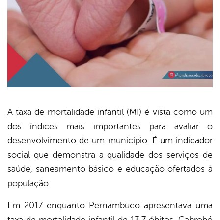
A taxa de mortalidade infantil (MI) é vista como um
dos índices mais importantes para avaliar o
book
desenvolvimento de um município. É um indicador
social que demonstra a qualidade dos serviços de
er
saúde, saneamento básico e educação ofertados à
população
.
din
Em 2017 enquanto Pernambuco apresentava uma
taxa de mortalidade infantil de 13,7 óbitos, Cabrobó