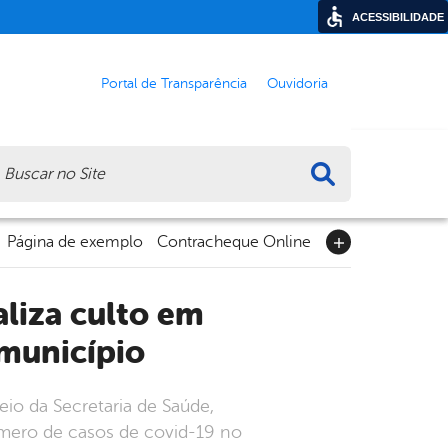
ACESSIBILIDADE
Portal de Transparência
Ouvidoria
ca
Página de exemplo
Contracheque Online
município
io da Secretaria de Saúde,
úmero de casos de covid-19 no