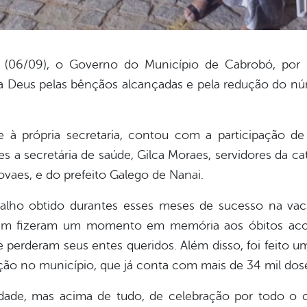
a (06/09), o Governo do Município de Cabrobó, por 
o a Deus pelas bênçãos alcançadas e pela redução do n
 à própria secretaria, contou com a participação de
eles a secretária de saúde, Gilca Moraes, servidores da 
ovaes, e do prefeito Galego de Nanai.
balho obtido durantes esses meses de sucesso na vac
bém fizeram um momento em memória aos óbitos acom
 perderam seus entes queridos. Além disso, foi feito
ão no município, que já conta com mais de 34 mil dose
dade, mas acima de tudo, de celebração por todo o c