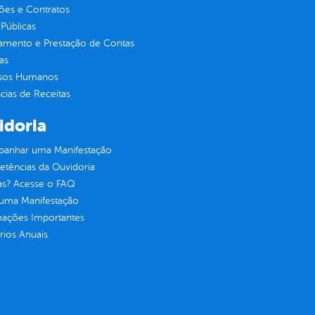
ções e Contratos
Públicas
jamento e Prestação de Contas
as
sos Humanos
ias de Receitas
idoria
anhar uma Manifestação
tências da Ouvidoria
as? Acesse o FAQ
 uma Manifestação
mações Importantes
rios Anuais