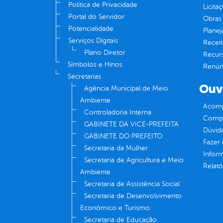
Política de Privacidade
Licita
Portal do Servidor
Obras 
Potencialidade
Plane
Serviços Digitais
Receit
Plano Diretor
Recur
Símbolos e Hinos
Renúnc
Secretarias
Ouv
Agência Municipal de Meio
Ambiente
Acomp
Controladoria Interna
Compe
GABINETE DA VICE-PREFEITA
Dúvid
GABINETE DO PREFEITO
Fazer
Secretaria da Mulher
Infor
Secretaria de Agricultura e Meio
Relató
Ambiente
Secretaria de Assistência Social
Secretaria de Desenvolvimento
Econômico e Turismo
Secretaria de Educação