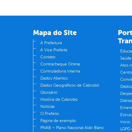
Mapa do Site
Port
Tra
A Prefeitura
A Vice Prefeita
Educa
Contato
Saúde
Contracheque Online
Atos 
Controladoria Interna
Centra
Dados Abertos
Convên
Dados Geográficos de Cabrobó
Dados
Glossário
Despe
História de Cabrobó
Diária
Notícias
Emend
O Prefeito
Estrut
Página de exemplo
Inicio
PNAB – Plano Nacional Aldir Blanc
LGPD e