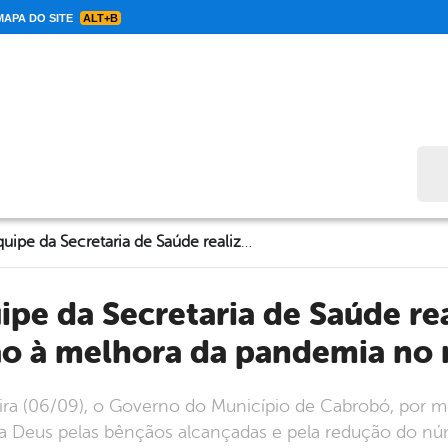
APA DO SITE
ALT+B
Bus
Cabrobó: Equipe da Secretaria de Saúde realiza culto em celebração à melhora da pandemia no município
ão à melhora da pandemia no 
ira (06/09), o Governo do Município de Cabrobó, por me
o a Deus pelas bênçãos alcançadas e pela redução do n