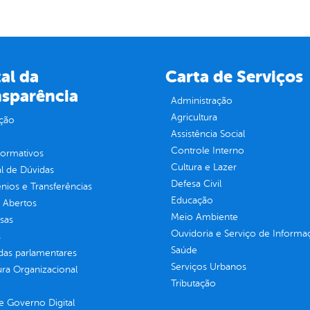
al da
Carta de Serviços
nsparência
Administração
Agricultura
ção
Assistência Social
Controle Interno
normativos
Cultura e Lazer
l de Dúvidas
Defesa Civil
ios e Transferências
Educação
 Abertos
Meio Ambiente
sas
Ouvidoria e Serviço de Informa
s
Saúde
as parlamentares
Serviços Urbanos
ura Organizacional
Tributação
 Governo Digital