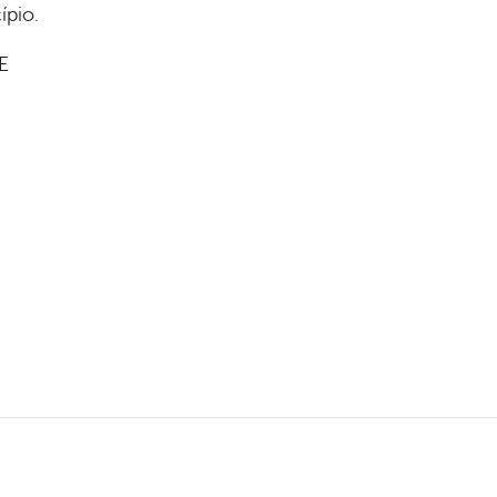
pio.
E