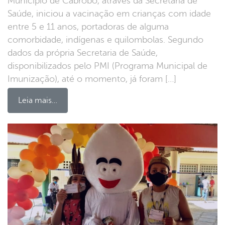
Município de Cabrobó, através da Secretaria de
Saúde, iniciou a vacinação em crianças com idade
entre 5 e 11 anos, portadoras de alguma
comorbidade, indígenas e quilombolas. Segundo
dados da própria Secretaria de Saúde,
disponibilizados pelo PMI (Programa Municipal de
Imunização), até o momento, já foram […]
Leia mais…