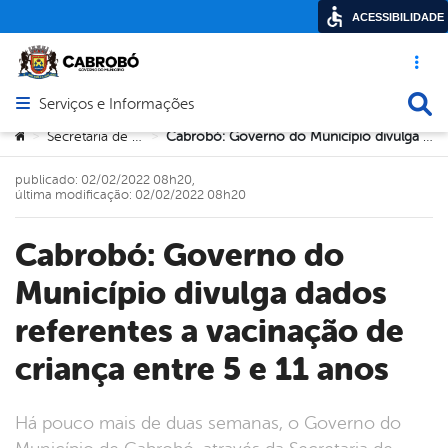
ACESSIBILIDADE
Acesso ráp
Busca
Serviços e Informações
Abrir menu principal de navegação
Você está aqui:
Secretaria de Saúde
Cabrobó: Governo do Município divulga dados referentes a vacinação de criança entre 5 e 11 anos
>
>
publicado: 02/02/2022 08h20,
última modificação: 02/02/2022 08h20
Cabrobó: Governo do
Município divulga dados
referentes a vacinação de
criança entre 5 e 11 anos
Há pouco mais de duas semanas, o Governo do