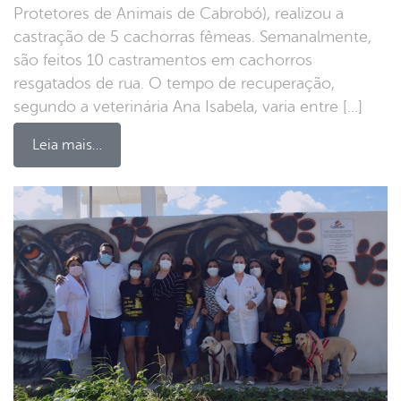
Protetores de Animais de Cabrobó), realizou a
castração de 5 cachorras fêmeas. Semanalmente,
são feitos 10 castramentos em cachorros
resgatados de rua. O tempo de recuperação,
segundo a veterinária Ana Isabela, varia entre […]
Leia mais…