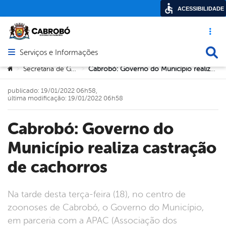
ACESSIBILIDADE
Acesso ráp
Busca
Serviços e Informações
Abrir menu principal de navegação
Você está aqui:
Secretaria de Governo
Cabrobó: Governo do Município realiza castração de cachorros
>
>
publicado: 19/01/2022 06h58,
última modificação: 19/01/2022 06h58
Cabrobó: Governo do
Município realiza castração
de cachorros
Na tarde desta terça-feira (18), no centro de
zoonoses de Cabrobó, o Governo do Município,
em parceria com a APAC (Associação dos