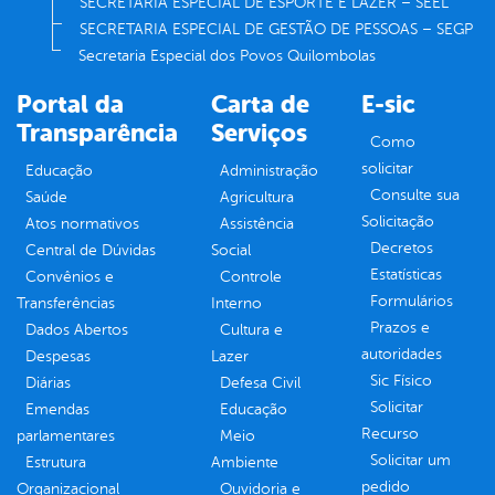
SECRETARIA ESPECIAL DE ESPORTE E LAZER – SEEL
SECRETARIA ESPECIAL DE GESTÃO DE PESSOAS – SEGP
Secretaria Especial dos Povos Quilombolas
Portal da
Carta de
E-sic
Transparência
Serviços
Como
solicitar
Educação
Administração
Consulte sua
Saúde
Agricultura
Solicitação
Atos normativos
Assistência
Decretos
Central de Dúvidas
Social
Estatísticas
Convênios e
Controle
Formulários
Transferências
Interno
Prazos e
Dados Abertos
Cultura e
autoridades
Despesas
Lazer
Sic Físico
Diárias
Defesa Civil
Solicitar
Emendas
Educação
Recurso
parlamentares
Meio
Solicitar um
Estrutura
Ambiente
pedido
Organizacional
Ouvidoria e