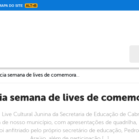
APA DO SITE
ALT+B
Bus
Cabrobó inicia semana de lives de comemoração junina
cia semana de lives de comem
a Live Cultural Junina da Secretaria de Educação de Cab
a de nosso município, com apresentações de quadrilha
oi anfitriado pelo próprio secretário de educação, Pedr
Araújo, além de participação […]