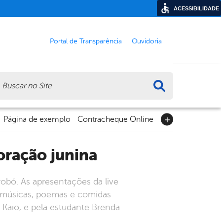
ACESSIBILIDADE
Portal de Transparência
Ouvidoria
ca
Página de exemplo
Contracheque Online
oração junina
robó. As apresentações da live
, músicas, poemas e comidas
o Kaio, e pela estudante Brenda