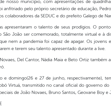
 de nosso município, com apresentações de quadrilh
oi anfitriado pelo próprio secretário de educação, Pedr
dos colaboradores da SEDUC e do prefeito Galego de Nan
as apresentaram o talento de seus prodígios. O ponto
São João ser comemorado, totalmente virtual e à di
 que nem a pandemia foi capaz de apagar. Os jovens
iparem e terem seu talento apresentado durante a live.
 Novaes, Del Cantor, Nádia Maia e Beto Ortiz també
ró.
o e domingo(26 e 27 de junho, respectivamente), t
 Virtuá, transmitido no canal oficial do governo do 
speciais de João Novaes, Bruno Santos, Geovane Boy e 
E