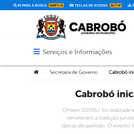
IR PARA A BUSCA
SHIFT+5
TECLAS DE ACESSO
ALT+P
M
Serviços e Informações
Abrir menu principal de navegação
Você está aqui:
>
>
Secretaria de Governo
Cabrobó ini
Ontem (22/06), foi realizada 
remeteram a tradição junin
típicas do período. O evento f