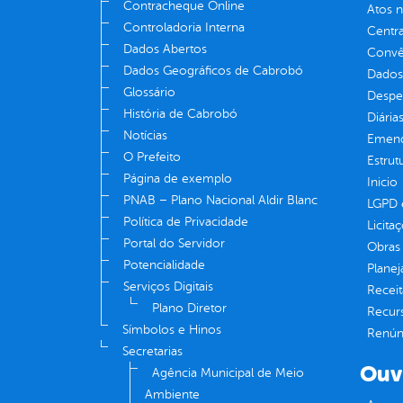
Contracheque Online
Atos 
Controladoria Interna
Centra
Dados Abertos
Convên
Dados Geográficos de Cabrobó
Dados
Glossário
Despe
História de Cabrobó
Diária
Notícias
Emend
O Prefeito
Estrut
Página de exemplo
Inicio
PNAB – Plano Nacional Aldir Blanc
LGPD e
Política de Privacidade
Licita
Portal do Servidor
Obras 
Potencialidade
Plane
Serviços Digitais
Receit
Plano Diretor
Recur
Símbolos e Hinos
Renúnc
Secretarias
Ouv
Agência Municipal de Meio
Ambiente