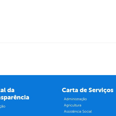
al da
Carta de Serviços
nsparência
Administração
Agricultura
ção
Assistência Social