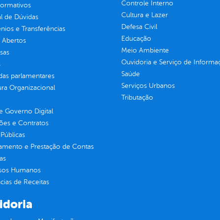
Controle Interno
normativos
Cultura e Lazer
l de Dúvidas
Defesa Civil
ios e Transferências
Educação
 Abertos
Meio Ambiente
sas
Ouvidoria e Serviço de Informa
s
Saúde
as parlamentares
Serviços Urbanos
ura Organizacional
Tributação
 Governo Digital
ções e Contratos
Públicas
jamento e Prestação de Contas
as
sos Humanos
ias de Receitas
idoria