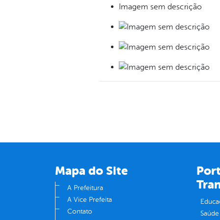
Mapa do Site
Port
Tra
A Prefeitura
A Vice Prefeita
Educa
Contato
Saúde