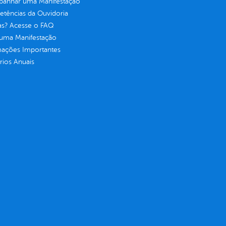
anhar uma Manifestação
tências da Ouvidoria
as? Acesse o FAQ
 uma Manifestação
mações Importantes
rios Anuais