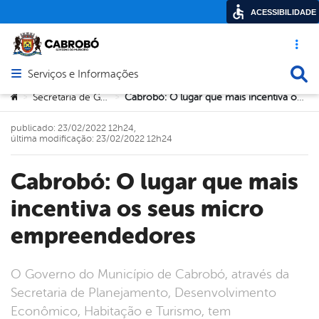
ACESSIBILIDADE
Acesso ráp
Busca
Serviços e Informações
Abrir menu principal de navegação
Você está aqui:
Secretaria de Governo
Cabrobó: O lugar que mais incentiva os seus micro empreendedores
>
>
publicado: 23/02/2022 12h24,
última modificação: 23/02/2022 12h24
Cabrobó: O lugar que mais
incentiva os seus micro
empreendedores
O Governo do Município de Cabrobó, através da
Secretaria de Planejamento, Desenvolvimento
Econômico, Habitação e Turismo, tem