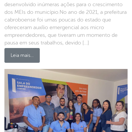
desenvolvido inúmeras ações para o crescimento
dos MEIs do município.No ano de 2021, a prefeitura
cabroboense foi umas poucas do estado que
ofereceram auxílio emergencial aos micro
empreendedores, que tiveram um momento de
pausa em seus trabalhos, devido […]
Leia mais…