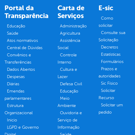
Portal da
Carta de
E-sic
Transparência
Serviços
Como
solicitar
Educação
Administração
Consulte sua
Saúde
Agricultura
Solicitação
Atos normativos
Assistência
Decretos
Central de Dúvidas
Social
Estatísticas
Convênios e
Controle
Formulários
Transferências
Interno
Prazos e
Dados Abertos
Cultura e
autoridades
Despesas
Lazer
Sic Físico
Diárias
Defesa Civil
Solicitar
Emendas
Educação
Recurso
parlamentares
Meio
Solicitar um
Estrutura
Ambiente
pedido
Organizacional
Ouvidoria e
Inicio
Serviço de
LGPD e Governo
Informação
Digital
Saúde